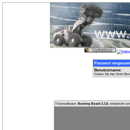
Passwort vergesse
Benutzername:
Geben Sie hier Ihren Ben
Forensoftware:
Burning Board 2.3.6
, entwickelt vo