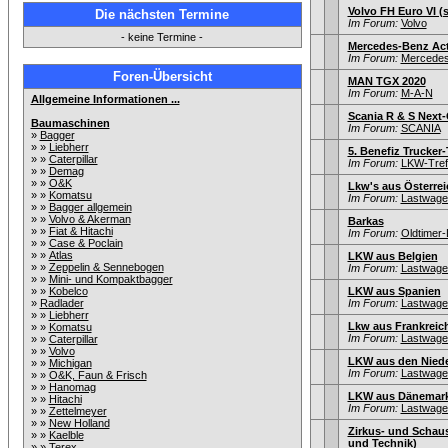
Volvo FH Euro VI (s
Die nächsten Termine
Im Forum:
Volvo
- keine Termine -
Mercedes-Benz Actr
Im Forum:
Mercede
Foren-Übersicht
MAN TGX 2020
Im Forum:
M-A-N
Allgemeine Informationen ...
Scania R & S Next-
Baumaschinen
Im Forum:
SCANIA
»
Bagger
» »
Liebherr
5. Benefiz Trucker-
» »
Caterpillar
Im Forum:
LKW-Tref
» »
Demag
» »
O&K
Lkw's aus Österrei
» »
Komatsu
Im Forum:
Lastwagen
» »
Bagger allgemein
» »
Volvo & Akerman
Barkas
» »
Fiat & Hitachi
Im Forum:
Oldtimer
» »
Case & Poclain
» »
Atlas
LKW aus Belgien
» »
Zeppelin & Sennebogen
Im Forum:
Lastwagen
» »
Mini- und Kompaktbagger
» »
Kobelco
LKW aus Spanien
»
Radlader
Im Forum:
Lastwagen
» »
Liebherr
Lkw aus Frankreic
» »
Komatsu
Im Forum:
Lastwagen
» »
Caterpillar
» »
Volvo
LKW aus den Nied
» »
Michigan
Im Forum:
Lastwagen
» »
O&K, Faun & Frisch
» »
Hanomag
LKW aus Dänemar
» »
Hitachi
Im Forum:
Lastwagen
» »
Zettelmeyer
» »
New Holland
Zirkus- und Schaus
» »
Kaelble
und Technik)
» »
Terex