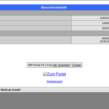
Besucherstatistik
129353
1284
2530
4846
18.06.2
HM-Portal V3.1.3 by
Old_Surehand
/
Trooper
Impressum
n
WoltLab GmbH