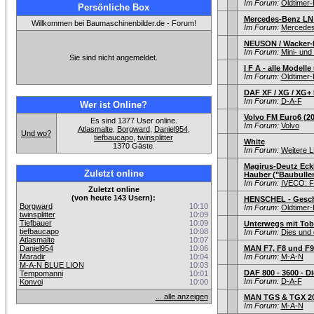
Im Forum:
Oldtimer
Persönliche Box
Mercedes-Benz LN 
Willkommen bei Baumaschinenbilder.de - Forum!
Im Forum:
Mercede
NEUSON / Wacker-
Im Forum:
Mini- un
Sie sind nicht angemeldet.
I F A - alle Modell
Im Forum:
Oldtimer
DAF XF / XG / XG+
Im Forum:
D-A-F
Wer ist Online?
Volvo FM Euro6 (20
Es sind 1377 User online.
Im Forum:
Volvo
Atlasmalte
,
Borgward
,
Daniel954
,
Und wo?
tiefbaucapo
,
twinsplitter
White
1370 Gäste.
Im Forum:
Weitere L
Magirus-Deutz Eck
Zuletzt online
Hauber ("Baubullen
Im Forum:
IVECO: F
Zuletzt online
(von heute 143 Usern):
HENSCHEL - Geschi
Borgward
10:10
Im Forum:
Oldtimer
twinsplitter
10:09
Tiefbauer
10:09
Unterwegs mit Tob
tiefbaucapo
10:08
Im Forum:
Dies und 
Atlasmalte
10:07
Daniel954
10:06
MAN F7, F8 und F9
Maradir
10:04
Im Forum:
M-A-N
M-A-N BLUE LION
10:03
DAF 800 - 3600 - 
Tempomanni
10:01
Im Forum:
D-A-F
Konvoi
10:00
... alle anzeigen
MAN TGS & TGX 20
Im Forum:
M-A-N