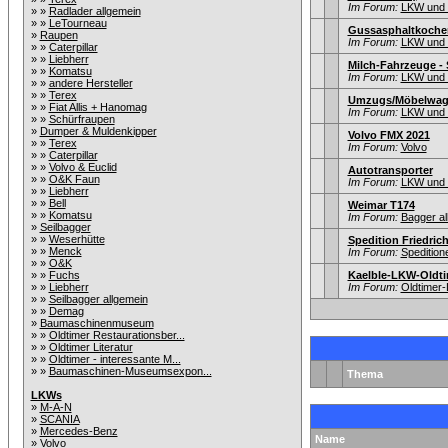
Im Forum:
LKW und i
» »
Radlader allgemein
» »
LeTourneau
Gussasphaltkoche
»
Raupen
Im Forum:
LKW und i
» »
Caterpillar
» »
Liebherr
Milch-Fahrzeuge -
» »
Komatsu
Im Forum:
LKW und i
» »
andere Hersteller
» »
Terex
Umzugs/Möbelwage
» »
Fiat Allis + Hanomag
Im Forum:
LKW und i
» »
Schürfraupen
»
Dumper & Muldenkipper
Volvo FMX 2021
» »
Terex
Im Forum:
Volvo
» »
Caterpillar
» »
Volvo & Euclid
Autotransporter
» »
O&K Faun
Im Forum:
LKW und i
» »
Liebherr
» »
Bell
Weimar T174
» »
Komatsu
Im Forum:
Bagger al
»
Seilbagger
» »
Weserhütte
Spedition Friedric
» »
Menck
Im Forum:
Speditio
» »
O&K
» »
Fuchs
Kaelble-LKW-Oldti
» »
Liebherr
Im Forum:
Oldtimer
» »
Seilbagger allgemein
» »
Demag
»
Baumaschinenmuseum
» »
Oldtimer Restaurationsber...
» »
Oldtimer Literatur
» »
Oldtimer - interessante M...
» »
Baumaschinen-Museumsexpon...
Thema
LKWs
»
M-A-N
»
SCANIA
»
Mercedes-Benz
Name
»
Volvo