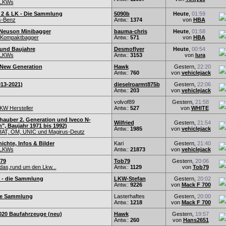
-LKWs
2 & LK - Die Sammlung
5090b
Heute
,
01:59
s-Benz
Antw.:
1374
von
HBA
Neuson Minibagger
bauma-chris
Heute
,
01:58
d Kompaktbagger
Antw.:
571
von
HBA
e und Baujahre
Desmoflyer
Heute
,
00:54
-LKWs
Antw.:
3153
von
lura
 New Generation
Hawk
Gestern,
22:20
Antw.:
760
von
vehiclejack
13-2021)
dieselroarmt875b
Gestern,
22:06
Antw.:
203
von
vehiclejack
volvof89
Gestern,
21:58
KW Hersteller
Antw.:
527
von
WHITE
hauber 2. Generation und Iveco N-
Wilfried
Gestern,
21:54
", Baujahr 1971 bis 1992)
Antw.:
1985
von
vehiclejack
IAT, OM, UNIC und Magirus-Deutz
chte, Infos & Bilder
Kari
Gestern,
21:40
-LKWs
Antw.:
21873
von
vehiclejack
79
Tob79
Gestern,
20:06
das,rund um den Lkw...
Antw.:
1129
von
Tob79
 - die Sammlung
LKW-Stefan
Gestern,
20:02
Antw.:
9226
von
Mack F 700
Die Sammlung
Lasterhaftes
Gestern,
20:00
Antw.:
1218
von
Mack F 700
20 Baufahrzeuge (neu)
Hawk
Gestern,
19:57
Antw.:
260
von
Hans2651