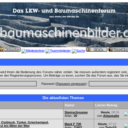
wird Ihnen die Bedienung des Forums näher erklärt. Sie müssen außerdem registriert sein
ber den Registrierungsprozess. Um Beiträge zu lesen, suchen Sie das Forum aus, das Sie in
Passwort (
Passwort vergessen
):
Die aktuellsten Themen
Starter
Letzter Beitrag
Sternschnuppe
Heute
,
08:55
Antw.:
26
von
Atlasmalte
 Ostblock, Türkei, Griechenland,
Mack F 700
Heute
,
07:22
t bis Mitte der 90er
Antw.:
11607
von
Totty10