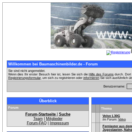
Willkommen bei Baumaschinenbilder.de - Forum
Sie sind nicht angemeldet.
Wenn dies Ihr erster Besuch hier ist, lesen Sie sich die
Hilfe des Forums
durch. Dort 
Registrierungsformular
, um sich zu registrieren oder
informieren
Sie sich ausführlich ü
Benutzername:
Überblick
Forum
Thema
Forum-Startseite
|
Suche
Volvo L30G
Team
|
Mitglieder
Im Forum:
Volvo
Forum-FAQ
|
Impressum
Fernlaster aus dem
Jugoslawien, Nahos