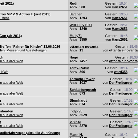
eit 2021)
Rudi
Gestern,
19:54
Antw.:
580
von
Hans2651
os MP V & Actros F (seit 2019)
Bärchen
Gestern,
19:53
s-Benz
Antw.:
1293
von
Hans2651
WHEELS 1971
Gestern,
19:51
Antw.:
1240
von
Hans2651
Gen (ab 2016)
Mully71
Gestern,
19:48
Antw.:
3959
von
Hans2651
Treffen "Fahrer für Kinder" 13.06.2026
ottanta e novanta
Gestern,
18:46
fen, Messen und Ausstellungen
Antw.:
13
von
ottanta e novanta
ch
Hagü
Gestern,
18:38
 aus aller Welt
Antw.:
7457
von
ottanta e novanta
Terex-Robin
Gestern,
18:14
-LKWs
Antw.:
396
von
warti353
Tornado-Power
Gestern,
18:07
 aus aller Welt
Antw.:
1037
von
Der Freiburger
Schlabbergosch
Gestern,
18:00
 aus aller Welt
Antw.:
873
von
Der Freiburger
h
Blumhardt
Gestern,
17:52
 aus aller Welt
Antw.:
874
von
Der Freiburger
erlanden
fridtjof95
Gestern,
17:48
 aus aller Welt
Antw.:
3529
von
Der Freiburger
k
V-8 Kai
Gestern,
17:43
 aus aller Welt
Antw.:
2270
von
Der Freiburger
tellerfahrzeuge (aktuelle Ausrüstung
ManniN.
Gestern,
16:42