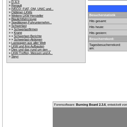
»
D-A-F
»
Renault
»
IVECO: FIAT, OM, UNIC und...
»
Oldtimer-LKWs
Besucherstatistik
»
Weitere LKW Hersteller
»
Blaulichtfahrzeuge
Hits gesamt:
»
Speditionen,Fuhrunternehm...
»
Schwerlast
Hits heute:
» »
Schwerlastfirmen
» »
Krane
Hits gestern:
» »
Schwerlast-Berichte
Besucherrekord:
» »
Schwerlast-Aktionen
»
Lastwagen aus aller Welt
Tagesbesucherrekord:
»
LKW und ihre Aufbauten
am:
»
Dies und das,rund um den ...
»
LKW-Treffen, Messen und A...
»
Steyr
Forensoftware:
Burning Board 2.3.6
, entwickelt vo