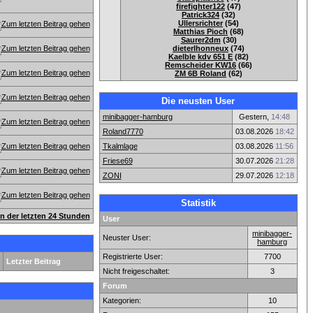
firefighter122
(47)
Patrick324
(32)
Ullersrichter
(54)
Matthias Pioch
(68)
Saurer2dm
(30)
dieterlhonneux
(74)
Kaelble kdv 651 E
(82)
Remscheider KW16
(66)
ZM 6B Roland
(62)
Die neusten User
minibagger-hamburg
Gestern,
14:48
Roland7770
03.08.2026
18:42
Tkalmlage
03.08.2026
11:56
Friese69
30.07.2026
21:28
ZONI
29.07.2026
12:18
Statistik
en der letzten 24 Stunden
User
minibagger-
Neuster User:
hamburg
Registrierte User:
7700
Letzter Beitrag
Nicht freigeschaltet:
3
Forum
Kategorien:
10