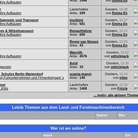
Antw.:
1446
von
Emma En
hre Aufbauten
r
Lasterhaftes
Gestern,
16:38
hre Aufbauten
Antw.:
169
von
Emma En
 Sammeln und Transport
trucking
Gestern,
16:27
hre Aufbauten
Antw.:
581
von
Emma En
n & Möbeltransport
Renaultfahrer
Gestern,
16:22
hre Aufbauten
Antw.:
660
von
Emma En
Roger van Nispen
Gestern,
15:59
Antw.:
43
von
Emma En
ManniN.
Gestern,
15:52
hre Aufbauten
Antw.:
4576
von
vehiclejack
Arnd
Gestern,
15:36
lgemein
Antw.:
33
von
vehiclejack
h Schulze Berlin Mariendorf
scania-manni
Gestern,
15:16
nen,Fuhrunternehmen und Firmenfuhrpark´s
Antw.:
140
von
trilex
mer
Lasterhaftes
Gestern,
12:25
-LKWs
Antw.:
1408
von
Fritzle
... mehr: alle aktiven Them
Letzte Themen aus dem Land- und Forstmaschinenbereich
Starter
Hits
Wer ist wo online?
wann
Ort