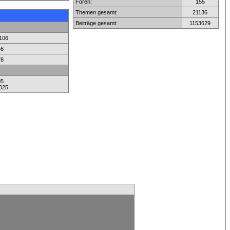
Foren:
155
Themen gesamt:
21136
Beiträge gesamt:
1153629
106
56
78
05
025