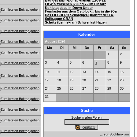
Bau des Main-Donau-Kanals (1989-92)
LKW´s zwischen 68 und 72 im Einsatz
Kohletagebau in Down Under
Fernlaster aus dem Ostblock... bis in die 90er
Das LIEBHERR Seilbagger-Quartett der Fa.
Seilbagger GRAN
Schütz (Lennekran) Schwerlast Hagen
Kalender
August 2026
Mo
Di
Mi
Do
Fr
Sa
So
1
2
3
4
5
6
8
9
7
10
11
12
13
14
15
16
17
18
19
20
21
22
23
24
25
26
27
28
29
30
31
Suche
Suche in allen Foren:
... zur Suchfunktion