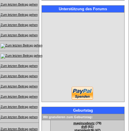
Unterstützung des Forums
Geburtstag
Wir gratulieren zum Geburtstag:
magirusdeutz
(79)
dv8
(61)
starsplash36
(47)