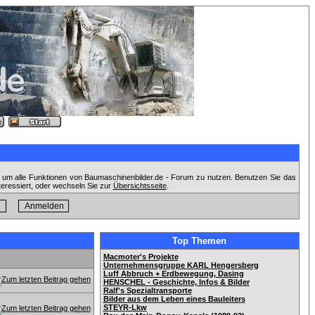
, um alle Funktionen von Baumaschinenbilder.de - Forum zu nutzen. Benutzen Sie das
teressiert, oder wechseln Sie zur
Übersichtsseite
.
Top Themen
Macmoter's Projekte
Unternehmensgruppe KARL Hengersberg
Luff Abbruch + Erdbewegung, Dasing
HENSCHEL - Geschichte, Infos & Bilder
Ralf's Spezialtransporte
Bilder aus dem Leben eines Bauleiters
STEYR-Lkw