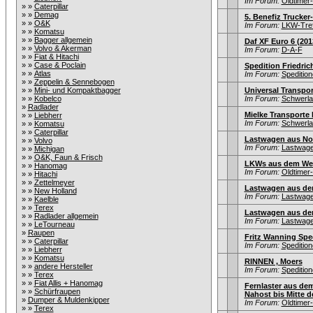
Im Forum:
Oldtime
» »
Caterpillar
» »
Demag
5. Benefiz Trucker-
» »
O&K
Im Forum:
LKW-Tref
» »
Komatsu
» »
Bagger allgemein
Daf XF Euro 6 (201
» »
Volvo & Akerman
Im Forum:
D-A-F
» »
Fiat & Hitachi
» »
Case & Poclain
Spedition Friedric
» »
Atlas
Im Forum:
Speditio
» »
Zeppelin & Sennebogen
» »
Mini- und Kompaktbagger
Universal Transpor
» »
Kobelco
Im Forum:
Schwerla
»
Radlader
Mielke Transporte
» »
Liebherr
Im Forum:
Schwerla
» »
Komatsu
» »
Caterpillar
Lastwagen aus Nor
» »
Volvo
Im Forum:
Lastwagen
» »
Michigan
» »
O&K, Faun & Frisch
LKWs aus dem Wes
» »
Hanomag
Im Forum:
Oldtime
» »
Hitachi
» »
Zettelmeyer
Lastwagen aus de
» »
New Holland
Im Forum:
Lastwagen
» »
Kaelble
» »
Terex
Lastwagen aus de
» »
Radlader allgemein
Im Forum:
Lastwagen
» »
LeTourneau
»
Raupen
Fritz Wanning Sped
» »
Caterpillar
Im Forum:
Speditio
» »
Liebherr
» »
Komatsu
RINNEN , Moers
» »
andere Hersteller
Im Forum:
Speditio
» »
Terex
» »
Fiat Allis + Hanomag
Fernlaster aus dem
» »
Schürfraupen
Nahost bis Mitte d
»
Dumper & Muldenkipper
Im Forum:
Oldtime
» »
Terex