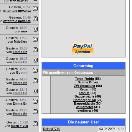
von
IFA-Jäger93
Gestern,
18:52
on
ottanta e novanta
Gestern,
18:49
on
ottanta e novanta
Gestern,
18:00
von
max
Gestern,
17:56
von
Mabükru
Gestern,
15:27
von
Emma En
Gestern,
15:25
von
Emma En
Geburtstag
Gestern,
15:09
von
Gummi
Wir gratulieren zum Geburtstag:
Terex-Robin
(55)
Gestern,
14:42
Scania Driver
von
Emma En
ZW-Specialist
(66)
Regan
(38)
Gestern,
13:41
Ossi K
(63)
von
Emma En
Baggerpäule
(40)
Gestern,
13:35
Hamberger_68
(27)
von
Emma En
BaggerMartin
(50)
Wunstorfer
(41)
Gestern,
13:29
evofigter
(40)
von
Emma En
Die neusten User
Gestern,
13:20
von
Mack F 700
Roland7770
03.08.2026
18:42