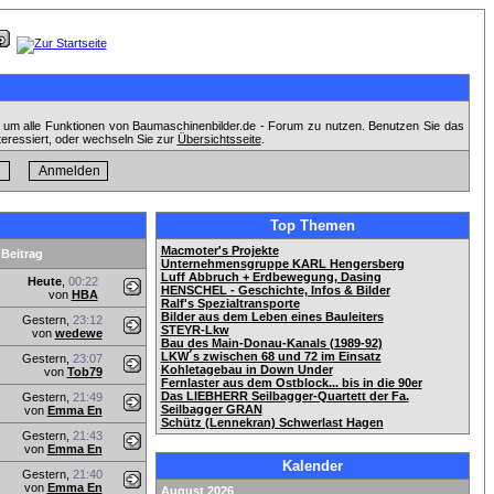
, um alle Funktionen von Baumaschinenbilder.de - Forum zu nutzen. Benutzen Sie das
teressiert, oder wechseln Sie zur
Übersichtsseite
.
Top Themen
Macmoter's Projekte
 Beitrag
Unternehmensgruppe KARL Hengersberg
Luff Abbruch + Erdbewegung, Dasing
Heute
,
00:22
HENSCHEL - Geschichte, Infos & Bilder
von
HBA
Ralf's Spezialtransporte
Bilder aus dem Leben eines Bauleiters
Gestern,
23:12
STEYR-Lkw
von
wedewe
Bau des Main-Donau-Kanals (1989-92)
LKW´s zwischen 68 und 72 im Einsatz
Gestern,
23:07
Kohletagebau in Down Under
von
Tob79
Fernlaster aus dem Ostblock... bis in die 90er
Das LIEBHERR Seilbagger-Quartett der Fa.
Gestern,
21:49
Seilbagger GRAN
von
Emma En
Schütz (Lennekran) Schwerlast Hagen
Gestern,
21:43
von
Emma En
Kalender
Gestern,
21:40
von
Emma En
August 2026