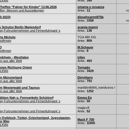
r-LKWs
Antw.:
395
Treffen "Fahrer für Kinder" 13.06.2026
ottanta e novanta
fen, Messen und Ausstellungen
Antw.:
12
v
3-2023)
dieselroarmt875b
Antw.:
3358
v
h Schulze Berlin Mariendorf
scania-manni
nen,Fuhrunternehmen und Firmenfuhrpark´s
Antw.:
138
te Michels
TGA 480 XXL
stfirmen
Antw.:
809
 D
M.Schauer
stfirmen
Antw.:
8
drhein - Westfalen
trilex
 aus aller Welt
Antw.:
493
ten Richtung Orient
Tornado
r-LKWs
Antw.:
3429
m Münsterland
DirtyHarry
 aus aller Welt
Antw.:
793
m Westerwald und Taunus
manfährtMAN_keinActros !
 aus aller Welt
Antw.:
1252
ition Nah u. Fernverkehr Schüttorf
Emma En
nen,Fuhrunternehmen und Firmenfuhrpark´s
Antw.:
50
magicv8
nen,Fuhrunternehmen und Firmenfuhrpark´s
Antw.:
52
 Ostblock, Türkei, Griechenland, Jugoslawien,
Mack F 700
er 90er
Antw.:
11605
r-LKWs