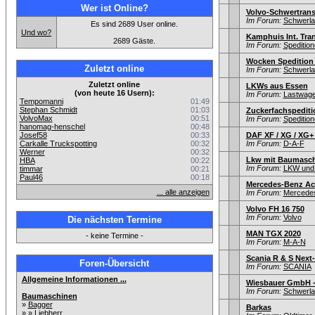
Wer ist Online?
Volvo-Schwertrans
Im Forum:
Schwerla
Es sind 2689 User online.
Und wo?
Kamphuis Int. Tra
2689 Gäste.
Im Forum:
Speditio
Wocken Spedition
Zuletzt online
Im Forum:
Schwerla
Zuletzt online
LKWs aus Essen
(von heute 16 Usern):
Im Forum:
Lastwagen
Tempomanni
01:49
Stephan Schmidt
01:03
Zuckerfachspediti
VolvoMax
00:51
Im Forum:
Speditio
hanomag-henschel
00:48
Josef58
00:33
DAF XF / XG / XG+
Carkalle Truckspotting
00:32
Im Forum:
D-A-F
Werner
00:32
Lkw mit Baumasch
HBA
00:22
Im Forum:
LKW und 
timmar
00:21
Paul46
00:18
Mercedes-Benz Act
... alle anzeigen
Im Forum:
Mercede
Volvo FH 16 750
Im Forum:
Volvo
Die nächsten Termine
MAN TGX 2020
- keine Termine -
Im Forum:
M-A-N
Scania R & S Next
Foren-Übersicht
Im Forum:
SCANIA
Allgemeine Informationen ...
Wiesbauer GmbH -
Im Forum:
Schwerla
Baumaschinen
»
Bagger
Barkas
» »
Liebherr