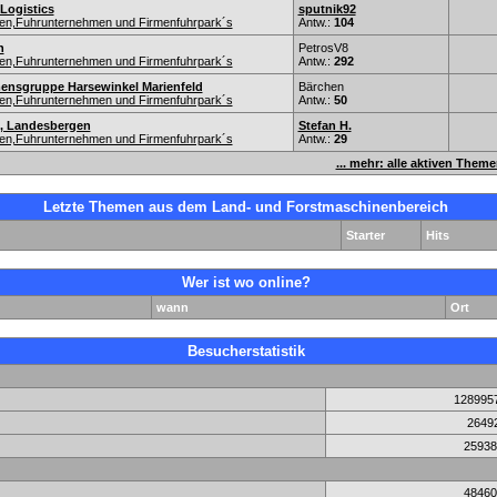
ogistics
sputnik92
nen,Fuhrunternehmen und Firmenfuhrpark´s
Antw.:
104
n
PetrosV8
nen,Fuhrunternehmen und Firmenfuhrpark´s
Antw.:
292
ensgruppe Harsewinkel Marienfeld
Bärchen
nen,Fuhrunternehmen und Firmenfuhrpark´s
Antw.:
50
n, Landesbergen
Stefan H.
nen,Fuhrunternehmen und Firmenfuhrpark´s
Antw.:
29
... mehr: alle aktiven Them
Letzte Themen aus dem Land- und Forstmaschinenbereich
Starter
Hits
Wer ist wo online?
wann
Ort
Besucherstatistik
128995
2649
25938
48460