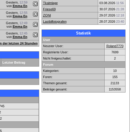
Gestern,
12:59
Tkalmlage
03.08.2026
11:56
von
Emma En
Friese69
30.07.2026
21:28
Gestern,
12:55
ZONI
29.07.2026
12:18
von
Emma En
Lastbilfotografen
28.07.2026
23:40
Gestern,
12:49
von
Emma En
Statistik
Gestern,
12:45
von
Emma En
User
en der letzten 24 Stunden
Neuster User:
Roland7770
Registrierte User:
7699
Nicht freigeschaltet:
2
Letzter Beitrag
Forum
Kategorien:
10
Foren:
155
Themen gesamt:
21133
Beiträge gesamt:
1153558
745
2
2
5