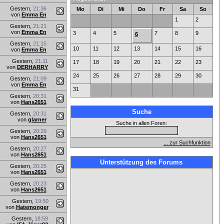
Gestern,
21:36
Mo
Di
Mi
Do
Fr
Sa
So
von
Emma En
1
2
Gestern,
21:21
von
Emma En
3
4
5
7
8
9
6
Gestern,
21:15
10
11
12
13
14
15
16
von
Emma En
Gestern,
21:11
17
18
19
20
21
22
23
von
DERHARRY
24
25
26
27
28
29
30
Gestern,
21:09
von
Emma En
31
Gestern,
20:31
von
Hans2651
Suche
Gestern,
20:31
von
glarner
Suche in allen Foren:
Gestern,
20:29
von
Hans2651
... zur Suchfunktion
Gestern,
20:27
von
Hans2651
Unterstützung des Forums
Gestern,
20:25
von
Hans2651
Gestern,
20:23
von
Hans2651
Gestern,
19:50
von
Hatemonger
Gestern,
18:59