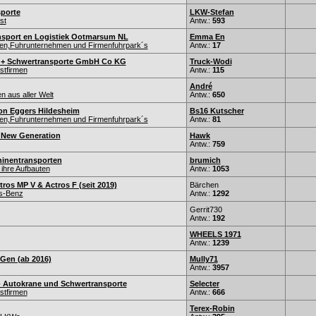
porte
LKW-Stefan
st
Antw.:
593
nsport en Logistiek Ootmarsum NL
Emma En
nen,Fuhrunternehmen und Firmenfuhrpark´s
Antw.:
17
 + Schwertransporte GmbH Co KG
Truck-Wodi
stfirmen
Antw.:
115
André
 aus aller Welt
Antw.:
650
on Eggers Hildesheim
Bs16 Kutscher
nen,Fuhrunternehmen und Firmenfuhrpark´s
Antw.:
81
 New Generation
Hawk
Antw.:
759
inentransporten
brumich
ihre Aufbauten
Antw.:
1053
ros MP V & Actros F (seit 2019)
Bärchen
s-Benz
Antw.:
1292
Gerrit730
Antw.:
192
WHEELS 1971
Antw.:
1239
-Gen (ab 2016)
Mully71
Antw.:
3957
 Autokrane und Schwertransporte
Selecter
stfirmen
Antw.:
666
Terex-Robin