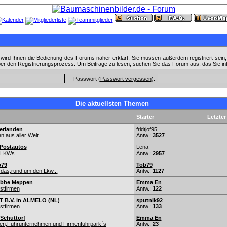
wird Ihnen die Bedienung des Forums näher erklärt. Sie müssen außerdem registriert sein
ber den Registrierungsprozess. Um Beiträge zu lesen, suchen Sie das Forum aus, das Sie in
Passwort (
Passwort vergessen
):
Die aktuellsten Themen
Starter
Letzter
erlanden
fridtjof95
 aus aller Welt
Antw.:
3527
 Postautos
Lena
r-LKWs
Antw.:
2957
b79
Tob79
 das,rund um den Lkw...
Antw.:
1127
öbbe Meppen
Emma En
stfirmen
Antw.:
122
B.V. in ALMELO (NL)
sputnik92
stfirmen
Antw.:
133
Schüttorf
Emma En
nen,Fuhrunternehmen und Firmenfuhrpark´s
Antw.:
23