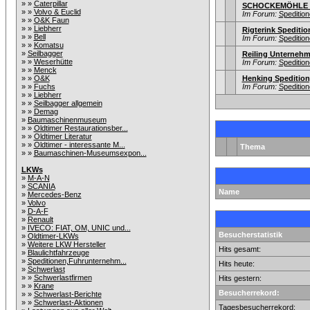
» »
Caterpillar
SCHOCKEMÖHLE L
» »
Volvo & Euclid
Im Forum:
Speditio
» »
O&K Faun
» »
Liebherr
Rigterink Speditio
» »
Bell
Im Forum:
Speditio
» »
Komatsu
»
Seilbagger
Reiling Unternehm
» »
Weserhütte
Im Forum:
Speditio
» »
Menck
» »
O&K
Henking Speditio
» »
Fuchs
Im Forum:
Speditio
» »
Liebherr
» »
Seilbagger allgemein
» »
Demag
»
Baumaschinenmuseum
» »
Oldtimer Restaurationsber...
» »
Oldtimer Literatur
» »
Oldtimer - interessante M...
Thema
» »
Baumaschinen-Museumsexpon...
LKWs
»
M-A-N
»
SCANIA
Name
»
Mercedes-Benz
»
Volvo
»
D-A-F
»
Renault
»
IVECO: FIAT, OM, UNIC und...
Besucherstatistik
»
Oldtimer-LKWs
»
Weitere LKW Hersteller
Hits gesamt:
»
Blaulichtfahrzeuge
»
Speditionen,Fuhrunternehm...
Hits heute:
»
Schwerlast
» »
Schwerlastfirmen
Hits gestern:
» »
Krane
Besucherrekord:
» »
Schwerlast-Berichte
» »
Schwerlast-Aktionen
Tagesbesucherrekord: