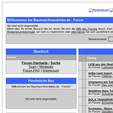
Willkommen bei Baumaschinenbilder.de - Forum
Sie sind nicht angemeldet.
Wenn dies Ihr erster Besuch hier ist, lesen Sie sich die
Hilfe des Forums
durch. Dort 
Registrierungsformular
, um sich zu registrieren oder
informieren
Sie sich ausführlich ü
Benutzername:
Überblick
Forum
Thema
Forum-Startseite
|
Suche
LKW aus den Nied
Team
|
Mitglieder
Im Forum:
Lastwagen
Forum-FAQ
|
Impressum
gelbe (und graue)
Im Forum:
Oldtime
Persönliche Box
Unterwegs mit To
Im Forum:
Dies und
Willkommen bei Baumaschinenbilder.de - Forum!
Spedition Hans T
Im Forum:
Schwerla
Sie sind nicht angemeldet.
BOLK TRANSPORT 
Im Forum:
Schwerla
Kortmann - Beton 
Im Forum:
Speditio