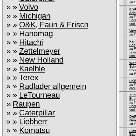
Im 
» »
Volvo
Kor
Sch
» »
Michigan
Im 
Sped
» »
O&K, Faun & Frisch
und 
Vol
» »
Hanomag
Im 
» »
Hitachi
Kam
Log
» »
Zettelmeyer
Im 
Sped
und 
» »
New Holland
Woc
» »
Kaelble
Sch
Co 
Im 
» »
Terex
LKW
» »
Radlader allgemein
Im 
aller
» »
LeTourneau
Zuc
Egg
»
Raupen
Im 
Sped
und 
» »
Caterpillar
DAF
» »
Liebherr
Gen
Im 
» »
Komatsu
Lkw
Bau