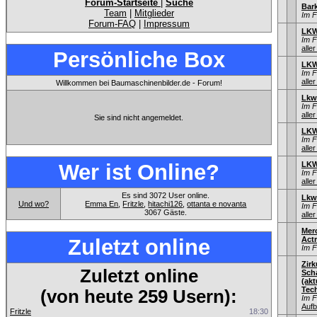
Forum-Startseite
|
Suche
Bar
Team
|
Mitglieder
Im 
Forum-FAQ
|
Impressum
LKW
Im 
aller
Persönliche Box
LKW
Im 
aller
Willkommen bei Baumaschinenbilder.de - Forum!
Lkw
Im 
aller
Sie sind nicht angemeldet.
LKW
Im 
aller
Wer ist Online?
LKW
Im 
aller
Es sind 3072 User online.
Lkw
Und wo?
Emma En
,
Fritzle
,
hitachi126
,
ottanta e novanta
Im 
3067 Gäste.
aller
Mer
Zuletzt online
Act
Im 
Zir
Zuletzt online
Sch
(ak
Tec
(von heute 259 Usern):
Im 
Aufb
Fritzle
18:30