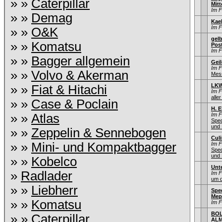
» »
Caterpillar
Mitt
Im 
» »
Demag
Kae
Im 
» »
O&K
gel
» »
Komatsu
Pos
Im 
» »
Bagger allgemein
Gei
Im 
» »
Volvo & Akerman
Mess
LKW
» »
Fiat & Hitachi
Im 
aller
» »
Case & Poclain
H. 
» »
Atlas
Im 
Sped
und 
» »
Zeppelin & Sennebogen
Culi
» »
Mini- und Kompaktbagger
Im 
Sped
und 
» »
Kobelco
Unt
»
Radlader
Im 
um d
» »
Liebherr
Spe
Mep
» »
Komatsu
Im 
BOL
» »
Caterpillar
ALM