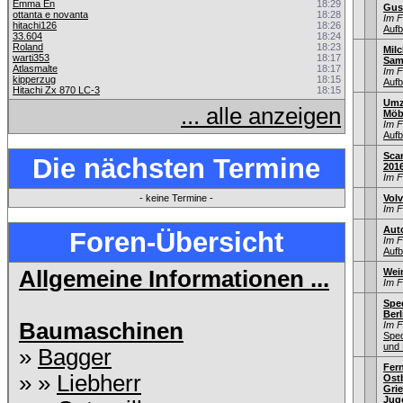
Emma En
18:29
Gus
ottanta e novanta
18:28
Im 
hitachi126
18:26
Aufb
33.604
18:24
Roland
18:23
Mil
warti353
18:17
Sam
Atlasmalte
18:17
Im 
kipperzug
18:15
Aufb
Hitachi Zx 870 LC-3
18:15
Umz
... alle anzeigen
Möb
Im 
Aufb
Sca
Die nächsten Termine
201
Im 
- keine Termine -
Vol
Im 
Aut
Foren-Übersicht
Im 
Aufb
Allgemeine Informationen ...
Wei
Im 
Sped
Berl
Baumaschinen
Im 
Sped
und 
»
Bagger
Fer
» »
Liebherr
Ostb
Gri
Jug