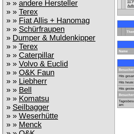
» »
andere Hersteller
Im 
Aufb
» »
Terex
» »
Fiat Allis + Hanomag
» »
Schürfraupen
The
»
Dumper & Muldenkipper
» »
Terex
Name
» »
Caterpillar
» »
Volvo & Euclid
Besuchers
» »
O&K Faun
Hits gesam
» »
Liebherr
Hits heute
» »
Bell
Hits geste
Besucher
» »
Komatsu
Tagesbesu
»
Seilbagger
am:
» »
Weserhütte
» »
Menck
» »
O&K