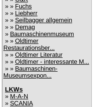
» »
Fuchs
» »
Liebherr
» »
Seilbagger allgemein
» »
Demag
»
Baumaschinenmuseum
» »
Oldtimer
Restaurationsber...
» »
Oldtimer Literatur
» »
Oldtimer - interessante M...
» »
Baumaschinen-
Museumsexpon...
LKWs
»
M-A-N
»
SCANIA