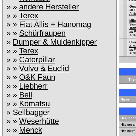
» »
andere Hersteller
Gus
Im 
» »
Terex
Aufb
Mil
» »
Fiat Allis + Hanomag
Sam
Tra
» »
Schürfraupen
Im 
Aufb
»
Dumper & Muldenkipper
Umz
& M
» »
Terex
Im 
Aufb
» »
Caterpillar
» »
Volvo & Euclid
» »
O&K Faun
The
» »
Liebherr
» »
Bell
Name
» »
Komatsu
»
Seilbagger
Besuchers
» »
Weserhütte
Hits gesam
» »
Menck
Hits heute