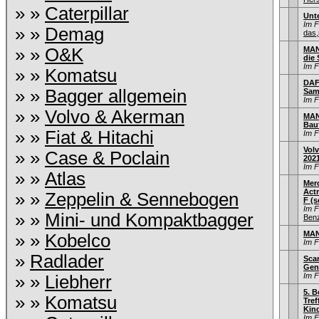
» »
Caterpillar
Unt
Im 
» »
Demag
das,
» »
O&K
MAN
die
Im 
» »
Komatsu
DAF 
» »
Bagger allgemein
Sam
Im 
» »
Volvo & Akerman
MAN
Bau
» »
Fiat & Hitachi
Im 
Volv
» »
Case & Poclain
202
Im 
» »
Atlas
Mer
Act
» »
Zeppelin & Sennebogen
F (s
Im 
» »
Mini- und Kompaktbagger
Ben
MAN
» »
Kobelco
Im 
»
Radlader
Scan
Gen
Im 
» »
Liebherr
5. B
» »
Komatsu
Tref
Kind
Im 