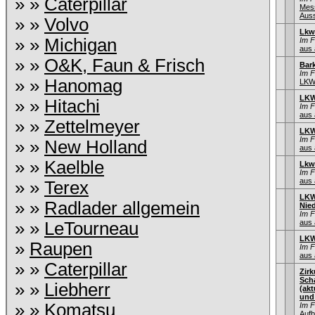
» »
Caterpillar
Mes
Auss
» »
Volvo
Lkw
» »
Michigan
Im 
aus 
» »
O&K, Faun & Frisch
Bar
Im 
» »
Hanomag
LKW
LKW
» »
Hitachi
Im 
aus 
» »
Zettelmeyer
LKW
Im 
» »
New Holland
aus 
» »
Kaelble
Lkw
Im 
aus 
» »
Terex
LKW
» »
Radlader allgemein
Nie
Im 
aus 
» »
LeTourneau
LKW
»
Raupen
Im 
aus 
» »
Caterpillar
Zir
Sch
» »
Liebherr
(ak
und
» »
Komatsu
Im 
Aufb