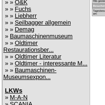
» »
O&K
Hits geste
Besucher
» »
Fuchs
Tagesbesu
am:
» »
Liebherr
» »
Seilbagger allgemein
» »
Demag
»
Baumaschinenmuseum
» »
Oldtimer
Restaurationsber...
» »
Oldtimer Literatur
» »
Oldtimer - interessante M...
» »
Baumaschinen-
Museumsexpon...
LKWs
»
M-A-N
»
SCANIA