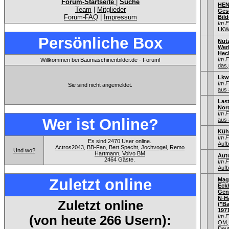
Forum-Startseite
|
Suche
HEN
Team
|
Mitglieder
Gesc
Forum-FAQ
|
Impressum
Bild
Im 
LKW
Persönliche Box
Nut
Wer
Hec
Im 
Willkommen bei Baumaschinenbilder.de - Forum!
das,
Lkw
Im 
Sie sind nicht angemeldet.
aus 
Las
Nord
Im 
Wer ist Online?
aus 
Küh
Im 
Es sind 2470 User online.
Aufb
Actros2043
,
BB-Fan
,
Bert Specht
,
Jochvogel
,
Remo
Und wo?
Hartmann
,
Volvo BM
Aut
2464 Gäste.
Im 
Aufb
Zuletzt online
Mag
Eck
Gen
N-H
Zuletzt online
("Ba
1971
(von heute 266 Usern):
Im 
OM,
Deu