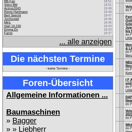
BB-Fan
18:51
Volvo BM
18:51
Vol
Actros2043
18:49
Im 
Remo Hartmann
18:49
Bert Specht
18:47
Fer
Jochvogel
18:46
Ostb
Miró.
18:46
Gri
man 19.230
18:43
Jug
Emma En
18:43
bis 
Farmi
18:37
Im 
LKW
... alle anzeigen
Mer
& L
Im 
Die nächsten Termine
Ben
NEU
Neu
- keine Termine -
Im 
Kom
Foren-Übersicht
I F 
und
Im 
LKW
Allgemeine Informationen ...
DAF
New
Im 
Baumaschinen
Vol
202
Im 
»
Bagger
Whi
» »
Liebherr
Im 
Hers