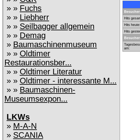
» »
Fuchs
Besuchers
» »
Liebherr
Hits gesam
» »
Seilbagger allgemein
Hits heute
Hits geste
» »
Demag
Besucher
»
Baumaschinenmuseum
Tagesbesu
am:
» »
Oldtimer
Restaurationsber...
» »
Oldtimer Literatur
» »
Oldtimer - interessante M...
» »
Baumaschinen-
Museumsexpon...
LKWs
»
M-A-N
»
SCANIA