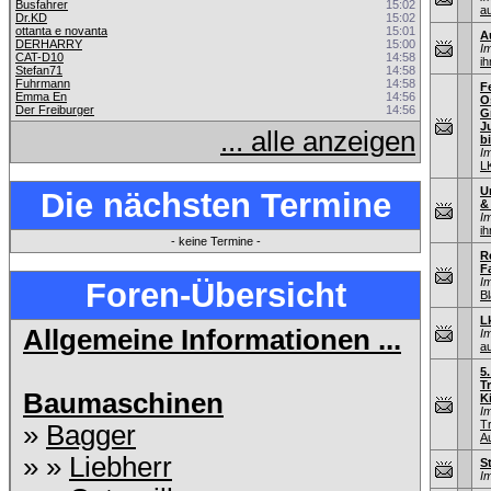
Busfahrer
15:02
au
Dr.KD
15:02
ottanta e novanta
15:01
A
DERHARRY
15:00
I
CAT-D10
14:58
ih
Stefan71
14:58
Fuhrmann
14:58
F
Emma En
14:56
O
Der Freiburger
14:56
G
J
... alle anzeigen
bi
I
L
U
Die nächsten Termine
&
I
ih
- keine Termine -
R
F
I
Foren-Übersicht
Bl
L
Allgemeine Informationen ...
I
au
5
T
Baumaschinen
K
I
T
»
Bagger
A
» »
Liebherr
S
I