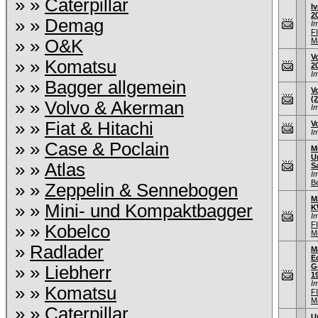
» »
Caterpillar
I
2
» »
Demag
I
F
» »
O&K
M
V
» »
Komatsu
2
I
» »
Bagger allgemein
V
(
» »
Volvo & Akerman
I
» »
Fiat & Hitachi
V
I
» »
Case & Poclain
M
U
» »
Atlas
S
I
B
» »
Zeppelin & Sennebogen
M
» »
Mini- und Kompaktbagger
K
I
F
» »
Kobelco
M
»
Radlader
M
E
G
» »
Liebherr
1
I
» »
Komatsu
F
M
» »
Caterpillar
U