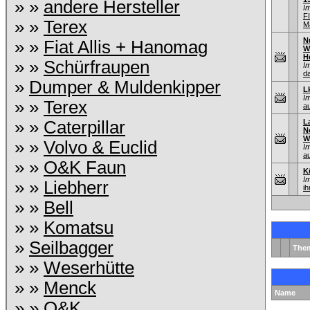
» »
andere Hersteller
I
F
» »
Terex
M
N
» »
Fiat Allis + Hanomag
W
H
» »
Schürfraupen
I
d
»
Dumper & Muldenkipper
L
I
» »
Terex
au
» »
Caterpillar
L
N
W
» »
Volvo & Euclid
I
au
» »
O&K Faun
K
I
» »
Liebherr
ih
» »
Bell
» »
Komatsu
»
Seilbagger
The
» »
Weserhütte
» »
Menck
Name
» »
O&K