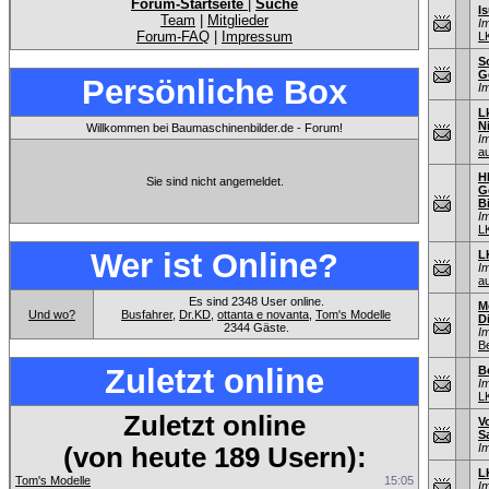
Forum-Startseite
|
Suche
I
Team
|
Mitglieder
I
Forum-FAQ
|
Impressum
L
S
G
Persönliche Box
I
L
N
Willkommen bei Baumaschinenbilder.de - Forum!
I
au
H
Sie sind nicht angemeldet.
G
B
I
L
Wer ist Online?
L
I
au
Es sind 2348 User online.
M
Und wo?
Busfahrer
,
Dr.KD
,
ottanta e novanta
,
Tom's Modelle
D
2344 Gäste.
I
B
Zuletzt online
B
I
L
Zuletzt online
V
S
I
(von heute 189 Usern):
L
Tom's Modelle
15:05
I