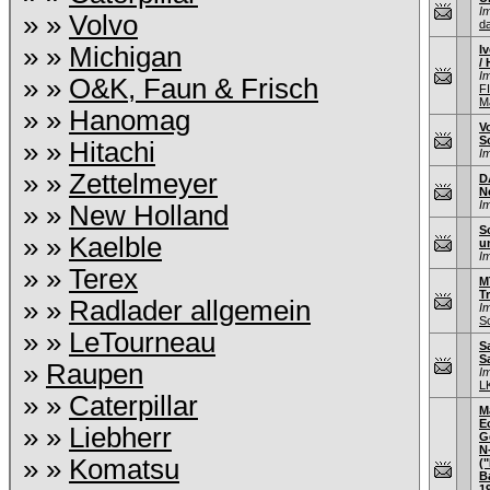
I
» »
Volvo
d
» »
Michigan
I
/ 
I
» »
O&K, Faun & Frisch
F
M
» »
Hanomag
V
S
» »
Hitachi
I
» »
Zettelmeyer
D
N
I
» »
New Holland
S
» »
Kaelble
u
I
» »
Terex
M
T
» »
Radlader allgemein
I
S
» »
LeTourneau
S
S
»
Raupen
I
L
» »
Caterpillar
M
E
» »
Liebherr
G
N
» »
Komatsu
(
B
1