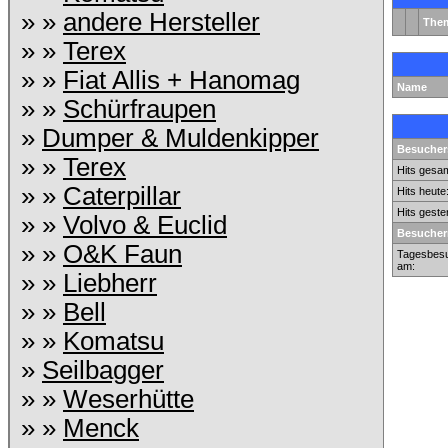
» »
andere Hersteller
The
» »
Terex
» »
Fiat Allis + Hanomag
Name
» »
Schürfraupen
»
Dumper & Muldenkipper
Besuchers
» »
Terex
Hits gesam
» »
Caterpillar
Hits heute
Hits geste
» »
Volvo & Euclid
Besucher
» »
O&K Faun
Tagesbesu
am:
» »
Liebherr
» »
Bell
» »
Komatsu
»
Seilbagger
» »
Weserhütte
» »
Menck