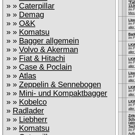
"Fah
» »
Caterpillar
13.0
Im 
» »
Demag
Mess
Lkw
» »
O&K
Im 
aller
» »
Komatsu
Bar
Im 
» »
Bagger allgemein
LKW
» »
Volvo & Akerman
Im 
aller
» »
Fiat & Hitachi
LKW
Im 
» »
Case & Poclain
aller
Lkw
» »
Atlas
Im 
aller
» »
Zeppelin & Sennebogen
LKW
» »
Mini- und Kompaktbagger
Im 
aller
» »
Kobelco
LKW
Im 
»
Radlader
aller
Zir
» »
Liebherr
Sch
(ak
» »
Komatsu
Tec
Im 
Aufb