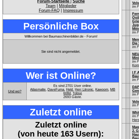
Forum-Startseite
|
Suche
Vol
Team
|
Mitglieder
Im 
Forum-FAQ
|
Impressum
Fer
Ostb
Gri
Persönliche Box
Jug
Mitt
Im 
Willkommen bei Baumaschinenbilder.de - Forum!
Mer
Die
Im 
Sie sind nicht angemeldet.
NEU
Min
Im 
Kom
Wer ist Online?
I F 
Bau
Im 
Es sind 2701 User online.
DAF
Atlasmalte
,
DaveFuma
,
Held
,
Herr Litronic
,
Kawoom
,
MB
Gen
Und wo?
608d
,
Tobse
Im 
2693 Gäste.
Vol
Im 
Zuletzt online
Whi
Im 
Hers
Zuletzt online
Mag
2. G
(von heute 163 Usern):
Hau
Bauj