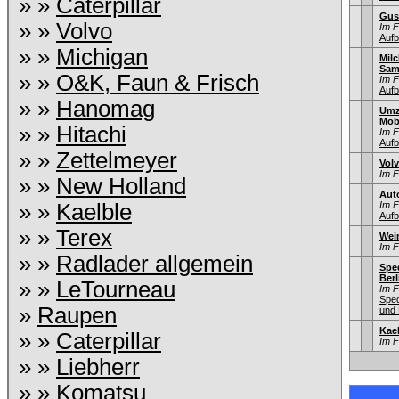
» »
Caterpillar
Gus
» »
Volvo
Im 
Aufb
» »
Michigan
Mil
Sam
» »
O&K, Faun & Frisch
Im 
Aufb
» »
Hanomag
Umz
Möb
» »
Hitachi
Im 
Aufb
» »
Zettelmeyer
Vol
Im 
» »
New Holland
Aut
» »
Kaelble
Im 
Aufb
» »
Terex
Wei
Im 
» »
Radlader allgemein
Sped
Berl
» »
LeTourneau
Im 
Sped
»
Raupen
und 
Kae
» »
Caterpillar
Im 
» »
Liebherr
» »
Komatsu