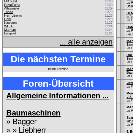
MB 608d
11:30
Im 
DaveFuma
11:30
UNI
Atlasmalte
11:29
Tobse
11:29
HEN
Herr Litronic
11:28
Info
Held
11:28
Im 
Kawoom
11:27
WHITE
11:24
Unt
Matman
11:24
Im 
Luispold
11:21
um d
... alle anzeigen
MAN 
Sam
Im 
DAF 
Die nächsten Termine
Sam
Im 
- keine Termine -
MAN
Bau
Im 
Foren-Übersicht
Volv
Im 
Allgemeine Informationen ...
Mer
V & 
Im 
MAN
Baumaschinen
Im 
Sca
»
Bagger
201
Im 
» »
Liebherr
5. B