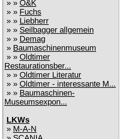
» »
O&K
» »
Fuchs
» »
Liebherr
» »
Seilbagger allgemein
» »
Demag
»
Baumaschinenmuseum
» »
Oldtimer
Restaurationsber...
» »
Oldtimer Literatur
» »
Oldtimer - interessante M...
» »
Baumaschinen-
Museumsexpon...
LKWs
»
M-A-N
»
SCANIA