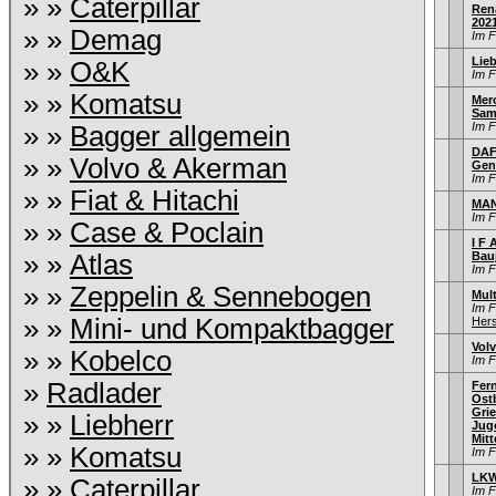
» »
Caterpillar
Rena
202
» »
Demag
Im 
Lieb
» »
O&K
Im 
» »
Komatsu
Mer
Sam
Im 
» »
Bagger allgemein
DAF
» »
Volvo & Akerman
Gen
Im 
» »
Fiat & Hitachi
MAN
Im 
» »
Case & Poclain
I F 
» »
Atlas
Bau
Im 
» »
Zeppelin & Sennebogen
Mult
Im 
» »
Mini- und Kompaktbagger
Hers
Volv
» »
Kobelco
Im 
»
Radlader
Fer
Ostb
Gri
» »
Liebherr
Jug
Mitt
» »
Komatsu
Im 
LKW
» »
Caterpillar
Im 