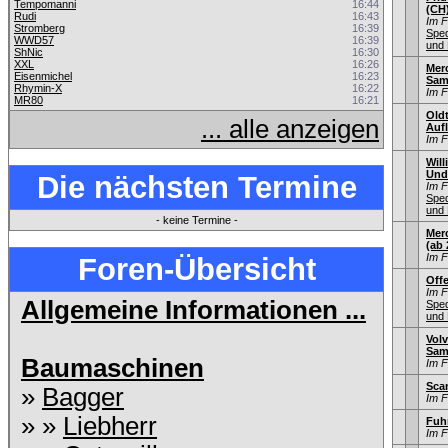
Tempomanni
16:44
(CH
Rudi
16:43
Im 
Stromberg
16:39
Sped
WWD57
16:39
und 
ShNic
16:30
XXL
16:26
Mer
Eisenmichel
16:23
Sam
Rhymin-X
16:22
Im 
MR80
16:21
Old
... alle anzeigen
Aufl
Im 
Will
Und
Die nächsten Termine
Im 
Sped
und 
- keine Termine -
Mer
(ab 
Im 
Foren-Übersicht
Offe
Im 
Allgemeine Informationen ...
Sped
und 
Volv
Sam
Baumaschinen
Im 
Sca
»
Bagger
Im 
» »
Liebherr
Fuh
Im 