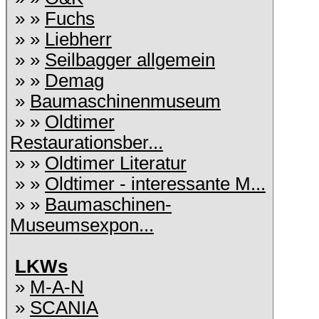
» »
Fuchs
» »
Liebherr
» »
Seilbagger allgemein
» »
Demag
»
Baumaschinenmuseum
» »
Oldtimer
Restaurationsber...
» »
Oldtimer Literatur
» »
Oldtimer - interessante M...
» »
Baumaschinen-
Museumsexpon...
LKWs
»
M-A-N
»
SCANIA