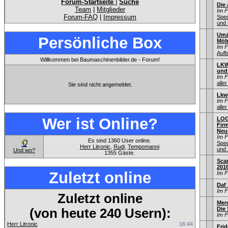
Forum-Startseite
|
Suche
Die
Team
|
Mitglieder
Im 
Forum-FAQ
|
Impressum
Sped
und 
Umz
Persönliche Box
Möb
Im 
Aufb
Willkommen bei Baumaschinenbilder.de - Forum!
LKW
und
Im 
aller
Sie sind nicht angemeldet.
Lkw
Im 
aller
Wer ist Online?
LOG
Fir
Neu
Im 
Es sind 1360 User online.
Sped
Herr Litronic
,
Rudi
,
Tempomanni
und 
Und wo?
1355 Gäste.
Sca
201
Zuletzt online
Im 
Daf 
Im 
Zuletzt online
Mer
Die
(von heute 240 Usern):
Im 
Herr Litronic
16:44
Frid