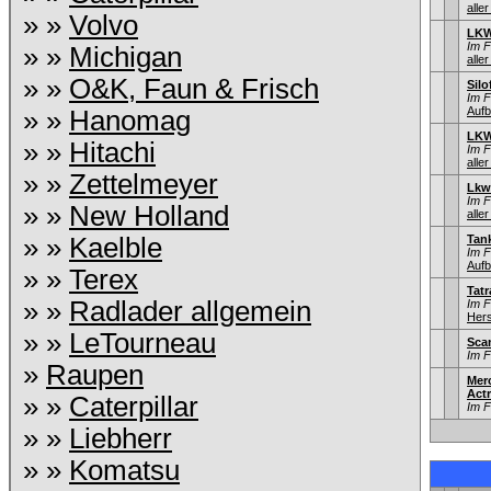
aller
» »
Volvo
LKW
Im 
» »
Michigan
aller
» »
O&K, Faun & Frisch
Sil
Im 
Aufb
» »
Hanomag
LKW
» »
Hitachi
Im 
aller
» »
Zettelmeyer
Lkw
Im 
» »
New Holland
aller
» »
Kaelble
Tan
Im 
Aufb
» »
Terex
Tatr
» »
Radlader allgemein
Im 
Hers
» »
LeTourneau
Sca
Im 
»
Raupen
Mer
Act
» »
Caterpillar
Im 
» »
Liebherr
» »
Komatsu