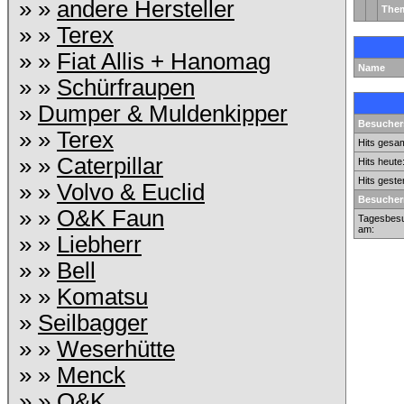
» »
andere Hersteller
The
» »
Terex
» »
Fiat Allis + Hanomag
Name
» »
Schürfraupen
»
Dumper & Muldenkipper
Besuchers
» »
Terex
Hits gesam
» »
Caterpillar
Hits heute
Hits geste
» »
Volvo & Euclid
Besucher
» »
O&K Faun
Tagesbesu
am:
» »
Liebherr
» »
Bell
» »
Komatsu
»
Seilbagger
» »
Weserhütte
» »
Menck
» »
O&K