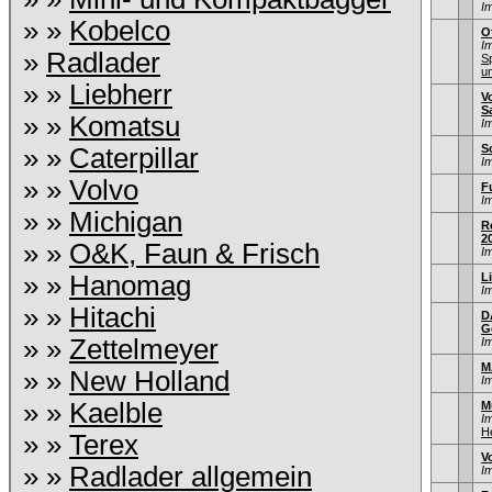
I
» »
Kobelco
O
I
»
Radlader
S
u
» »
Liebherr
Vo
S
» »
Komatsu
I
S
» »
Caterpillar
I
» »
Volvo
F
I
» »
Michigan
Re
2
» »
O&K, Faun & Frisch
I
» »
Hanomag
L
I
» »
Hitachi
D
G
» »
Zettelmeyer
I
M
» »
New Holland
I
» »
Kaelble
M
I
He
» »
Terex
V
» »
Radlader allgemein
I