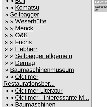
» »
Bell
Besucher
» »
Komatsu
Tagesbesu
am:
»
Seilbagger
» »
Weserhütte
» »
Menck
» »
O&K
» »
Fuchs
» »
Liebherr
» »
Seilbagger allgemein
» »
Demag
»
Baumaschinenmuseum
» »
Oldtimer
Restaurationsber...
» »
Oldtimer Literatur
» »
Oldtimer - interessante M...
» »
Baumaschinen-