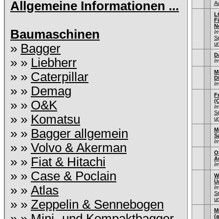
Allgemeine Informationen ...
A
L
F
N
Baumaschinen
I
S
u
»
Bagger
D
» »
Liebherr
I
M
» »
Caterpillar
D
I
» »
Demag
F
(
» »
O&K
I
S
» »
Komatsu
u
» »
Bagger allgemein
M
S
I
» »
Volvo & Akerman
O
» »
Fiat & Hitachi
Au
I
» »
Case & Poclain
Wi
U
» »
Atlas
I
S
u
» »
Zeppelin & Sennebogen
M
» »
Mini- und Kompaktbagger
(