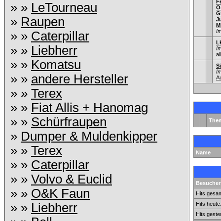
F
» »
LeTourneau
O
G
»
Raupen
J
M
I
» »
Caterpillar
L
» »
Liebherr
I
al
» »
Komatsu
S
I
» »
andere Hersteller
A
» »
Terex
» »
Fiat Allis + Hanomag
» »
Schürfraupen
The
»
Dumper & Muldenkipper
» »
Terex
Name
» »
Caterpillar
» »
Volvo & Euclid
Besuchers
» »
O&K Faun
Hits gesam
» »
Liebherr
Hits heute
Hits geste