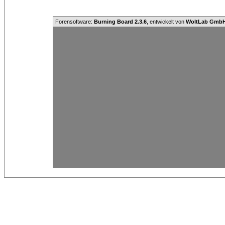
Forensoftware:
Burning Board 2.3.6
, entwickelt von
WoltLab Gmb