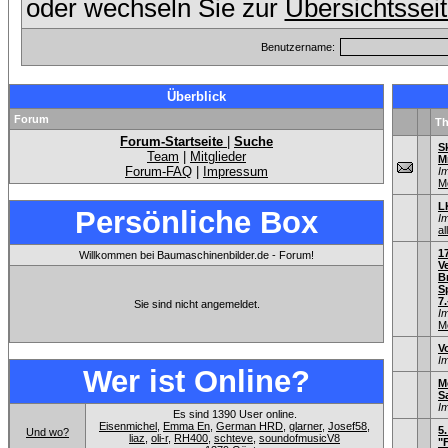
oder wechseln Sie zur
Übersichtssei
Benutzername:
Überblick
Forum
T
Forum-Startseite
|
Suche
S
Team
|
Mitglieder
M
Forum-FAQ
|
Impressum
I
M
L
Persönliche Box
I
al
1
Willkommen bei Baumaschinenbilder.de - Forum!
V
B
S
7.
Sie sind nicht angemeldet.
I
M
V
I
Wer ist Online?
M
S
I
Es sind 1390 User online.
Eisenmichel
,
Emma En
,
German HRD
,
glarner
,
Josef58
,
5
Und wo?
liaz
,
oli-r
,
RH400
,
schteve
,
soundofmusicV8
"