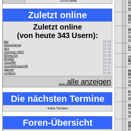
1379 Gäste.
1
I
M
Zuletzt online
S
2
I
Zuletzt online
S
I
(von heute 343 Usern):
S
u
liaz
21:19
Eisenmichel
21:18
C
oli-r
21:18
I
German HRD
21:18
Emma En
21:18
I 
RH400
21:18
B
Josef58
21:18
I
soundofmusicV8
21:17
glarner
21:17
H
schteve
21:15
N
I
... alle anzeigen
S
u
G
I
Die nächsten Termine
M
D
- keine Termine -
I
S
u
Foren-Übersicht
U
M
I