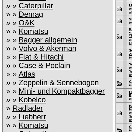
» »
Caterpillar
L
I
» »
Demag
al
V
» »
O&K
I
» »
Komatsu
5
"
1
» »
Bagger allgemein
I
M
» »
Volvo & Akerman
S
2
» »
Fiat & Hitachi
I
» »
Case & Poclain
S
I
S
» »
Atlas
u
» »
Zeppelin & Sennebogen
C
I
» »
Mini- und Kompaktbagger
I 
B
» »
Kobelco
I
»
Radlader
H
N
I
» »
Liebherr
S
u
» »
Komatsu
G
I