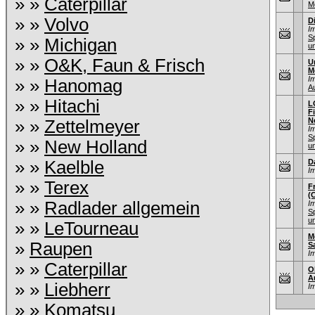
» »
Caterpillar
M
» »
Volvo
D
I
S
» »
Michigan
u
» »
O&K, Faun & Frisch
U
M
I
» »
Hanomag
A
» »
Hitachi
L
F
N
» »
Zettelmeyer
I
S
» »
New Holland
u
» »
Kaelble
D
I
» »
Terex
F
(
» »
Radlader allgemein
I
S
u
» »
LeTourneau
M
»
Raupen
S
I
» »
Caterpillar
O
Au
» »
Liebherr
I
» »
Komatsu