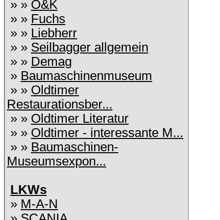
» »
O&K
» »
Fuchs
» »
Liebherr
» »
Seilbagger allgemein
» »
Demag
»
Baumaschinenmuseum
» »
Oldtimer
Restaurationsber...
» »
Oldtimer Literatur
» »
Oldtimer - interessante M...
» »
Baumaschinen-
Museumsexpon...
LKWs
»
M-A-N
»
SCANIA