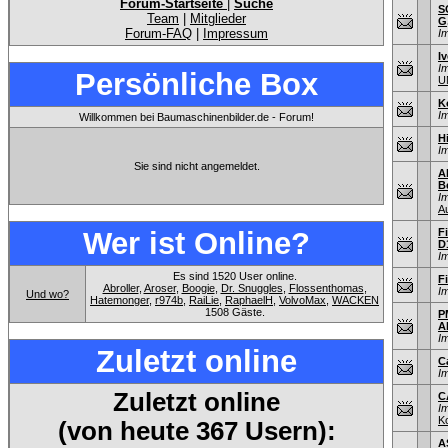
Forum-Startseite
|
Suche
S
Team
|
Mitglieder
G,
Forum-FAQ
|
Impressum
I
I
I
Persönliche Box
U
K
I
Willkommen bei Baumaschinenbilder.de - Forum!
H
I
Sie sind nicht angemeldet.
A
B
I
A
Wer ist Online?
F
D
I
Es sind 1520 User online.
F
Abroller
,
Aroser
,
Boogie
,
Dr. Snuggles
,
Flossenthomas
,
I
Und wo?
Hatemonger
,
r974b
,
RaiLie
,
RaphaelH
,
VolvoMax
,
WACKEN
1508 Gäste.
P
A
I
Zuletzt online
C
I
Zuletzt online
C
I
K
(von heute 367 Usern):
A