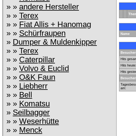
» »
andere Hersteller
» »
Terex
The
» »
Fiat Allis + Hanomag
» »
Schürfraupen
Name
»
Dumper & Muldenkipper
» »
Terex
Besuchers
» »
Caterpillar
Hits gesam
Hits heute
» »
Volvo & Euclid
Hits geste
» »
O&K Faun
Besucher
» »
Liebherr
Tagesbesu
am:
» »
Bell
» »
Komatsu
»
Seilbagger
» »
Weserhütte
» »
Menck