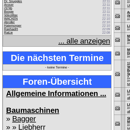
Dr. Snuggles
22:11
I
Aroser
22:11
U
r974b
22:11
Boogie
22:11
A
VolvoMax
22:11
(I
WACKEN
22:10
I
Abroller
22:10
Hatemonger
22:10
L
RaphaelH
22:09
I
RaiLie
22:08
M
... alle anzeigen
S
I
M
D
Die nächsten Termine
I
1
V
- keine Termine -
B
S
7.
Foren-Übersicht
I
M
L
Allgemeine Informationen ...
I
al
L
Baumaschinen
I
al
»
Bagger
S
M
» »
Liebherr
I
M