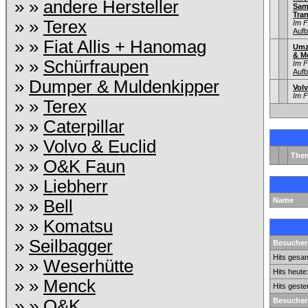
» »
andere Hersteller
Sam
Tra
» »
Terex
Im 
Aufb
» »
Fiat Allis + Hanomag
Umz
& M
» »
Schürfraupen
Im 
Aufb
»
Dumper & Muldenkipper
Vol
Im 
» »
Terex
» »
Caterpillar
» »
Volvo & Euclid
The
» »
O&K Faun
» »
Liebherr
Name
» »
Bell
» »
Komatsu
»
Seilbagger
Besuchers
Hits gesam
» »
Weserhütte
Hits heute
» »
Menck
Hits geste
» »
O&K
Besucher