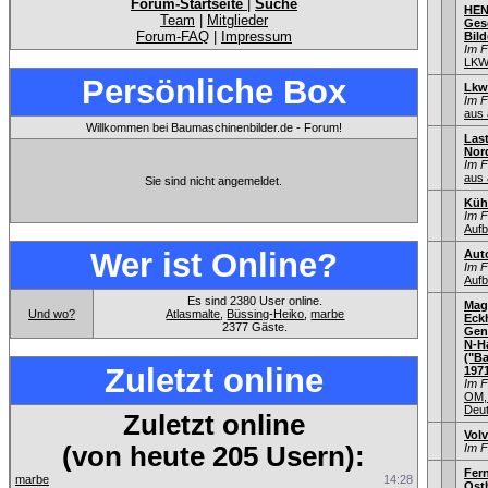
Forum-Startseite
|
Suche
HEN
Team
|
Mitglieder
Gesc
Forum-FAQ
|
Impressum
Bild
Im 
LKW
Persönliche Box
Lkw
Im 
aus 
Willkommen bei Baumaschinenbilder.de - Forum!
Las
Nord
Im 
aus 
Sie sind nicht angemeldet.
Küh
Im 
Aufb
Wer ist Online?
Aut
Im 
Aufb
Es sind 2380 User online.
Mag
Und wo?
Atlasmalte
,
Büssing-Heiko
,
marbe
Eck
2377 Gäste.
Gen
N-H
("Ba
Zuletzt online
1971
Im 
OM,
Deu
Zuletzt online
Vol
(von heute 205 Usern):
Im 
Fer
marbe
14:28
Ostb