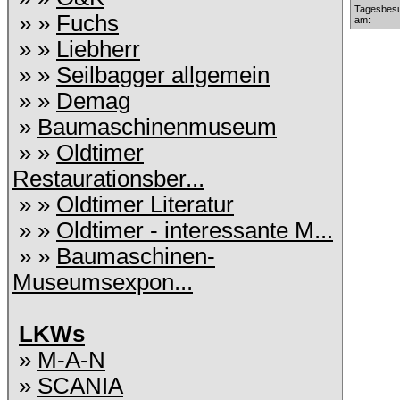
Tagesbesu
» »
Fuchs
am:
» »
Liebherr
» »
Seilbagger allgemein
» »
Demag
»
Baumaschinenmuseum
» »
Oldtimer
Restaurationsber...
» »
Oldtimer Literatur
» »
Oldtimer - interessante M...
» »
Baumaschinen-
Museumsexpon...
LKWs
»
M-A-N
»
SCANIA