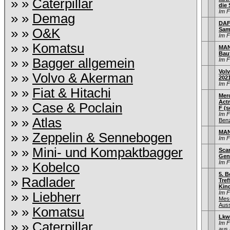
» »
Caterpillar
die
Im 
» »
Demag
DAF 
» »
O&K
Sam
Im 
» »
Komatsu
MAN
Bau
» »
Bagger allgemein
Im 
Volv
» »
Volvo & Akerman
202
Im 
» »
Fiat & Hitachi
Mer
Act
» »
Case & Poclain
F (s
Im 
» »
Atlas
Ben
MAN
» »
Zeppelin & Sennebogen
Im 
» »
Mini- und Kompaktbagger
Scan
Gen
Im 
» »
Kobelco
5. B
»
Radlader
Tref
Kind
Im 
» »
Liebherr
Mes
Auss
» »
Komatsu
Lkw
» »
Caterpillar
Im 
aus 