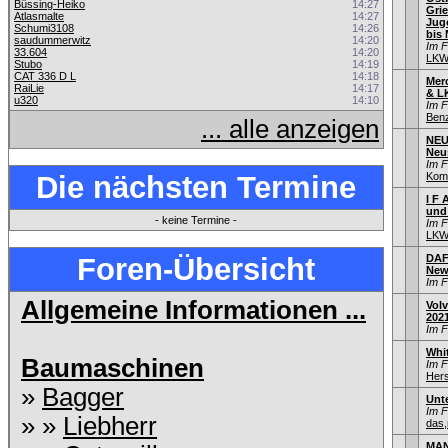
Büssing-Heiko
14:27
Gri
Atlasmalte
14:27
Jug
Schumi3108
14:26
bis 
saudummerwitz
14:20
Im 
33.604
14:20
LKW
Stubo
14:19
CAT 336 D L
14:18
Mer
RaiLie
14:17
& L
u320
14:10
Im 
Ben
... alle anzeigen
NEU
Neu
Im 
Die nächsten Termine
Kom
I F 
und
- keine Termine -
Im 
LKW
Foren-Übersicht
DAF
New
Im 
Allgemeine Informationen ...
Vol
202
Im 
Whi
Baumaschinen
Im 
Hers
»
Bagger
Unt
Im 
» »
Liebherr
das,
MAN