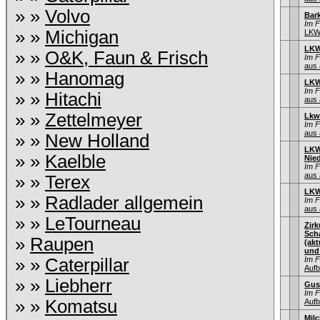
» »
Volvo
Bar
Im 
» »
Michigan
LKW
LKW
» »
O&K, Faun & Frisch
Im 
aus 
» »
Hanomag
LKW
Im 
» »
Hitachi
aus 
» »
Zettelmeyer
Lkw
Im 
aus 
» »
New Holland
LKW
» »
Kaelble
Nie
Im 
aus 
» »
Terex
LKW
» »
Radlader allgemein
Im 
aus 
» »
LeTourneau
Zir
Sch
»
Raupen
(ak
und
» »
Caterpillar
Im 
Aufb
» »
Liebherr
Gus
Im 
» »
Komatsu
Aufb
Mil