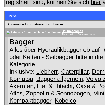
registriert sind, können Sie sich
hier
a
Foren
Allgemeine Informationen zum Forum
Baumaschinen
Alles rund um Baumaschinen
Bagger
Alles über Hydraulikbagger ob auf 
oder Ketten - Seilbagger bitte in die
Kategorie
Inklusive:
Liebherr
,
Caterpillar
,
Dem
Komatsu
,
Bagger allgemein
,
Volvo 
Akerman
,
Fiat & Hitachi
,
Case & Po
Atlas
,
Zeppelin & Sennebogen
,
Mini
Kompaktbagger
,
Kobelco