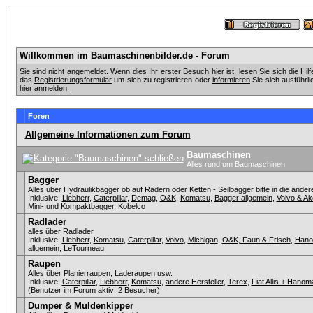
Willkommen im Baumaschinenbilder.de - Forum
Sie sind nicht angemeldet. Wenn dies Ihr erster Besuch hier ist, lesen Sie sich die
Hil
das
Registrierungsformular
um sich zu registrieren oder
informieren
Sie sich ausführli
hier
anmelden.
Foren
Allgemeine Informationen zum Forum
Baumaschinen
Alles rund um Baumaschinen
Bagger
Alles über Hydraulikbagger ob auf Rädern oder Ketten - Seilbagger bitte in die ander
Inklusive:
Liebherr
,
Caterpillar
,
Demag
,
O&K
,
Komatsu
,
Bagger allgemein
,
Volvo & A
Mini- und Kompaktbagger
,
Kobelco
Radlader
alles über Radlader
Inklusive:
Liebherr
,
Komatsu
,
Caterpillar
,
Volvo
,
Michigan
,
O&K, Faun & Frisch
,
Han
allgemein
,
LeTourneau
Raupen
Alles über Planierraupen, Laderaupen usw.
Inklusive:
Caterpillar
,
Liebherr
,
Komatsu
,
andere Hersteller
,
Terex
,
Fiat Allis + Hanom
(Benutzer im Forum aktiv: 2 Besucher)
Dumper & Muldenkipper