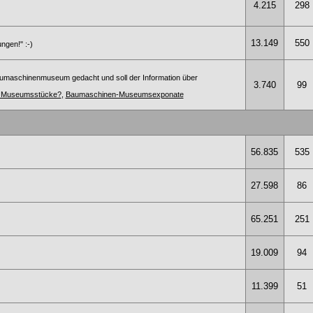
4.215
298
13.149
550
ngen!" :-)
umaschinenmuseum gedacht und soll der Information über
3.740
99
te Museumsstücke?
,
Baumaschinen-Museumsexponate
56.835
535
27.598
86
65.251
251
19.009
94
11.399
51