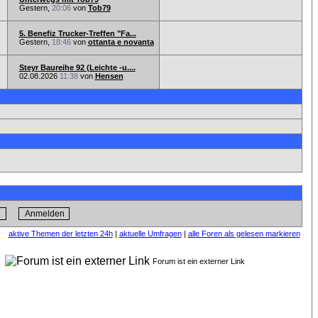
Gestern,
20:06
von
Tob79
5. Benefiz Trucker-Treffen "Fa...
Gestern,
18:46
von
ottanta e novanta
Steyr Baureihe 92 (Leichte -u....
02.08.2026
11:38
von
Hensen
aktive Themen der letzten 24h
|
aktuelle Umfragen
|
alle Foren als gelesen markieren
n
Forum ist ein externer Link