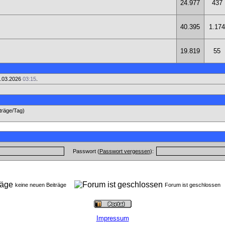
24.977
437
40.395
1.174
19.819
55
2.03.2026
03:15
.
iträge/Tag)
Passwort (
Passwort vergessen
):
keine neuen Beiträge
Forum ist geschlosse
Impressum