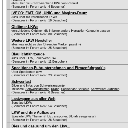
alles über die Französischen LKWs von Renault
(Benutzer im Forum aktiv: 4 Besucher)
IVECO: FIAT, OM, UNIC und Magirus-Deutz
Alles über die Italienischen LKWs
(Benutzer im Forum aktiv: 19 Besucher)
Oldtimer-LKWs
verschiedene Oldtimer, die in keine andere Hersteller-Kategorie passen
(Benutzer im Forum aktiv: 80 Besucher)
Weitere LKW Hersteller
alles was nicht zu den führenden Marken passt :-)
(Benutzer im Forum aktiv: 25 Besucher)
Blaulichtfahrzeuge
Alles über THW, Feuerwehr usw.
(Benutzer im Forum aktiv: 11 Besucher)
Speditionen,Fuhrunternehmen und Firmenfuhrpark´s
Über Speditionen usw.
(Benutzer im Forum aktiv: 23 Besucher)
Schwerlast
Bilder und Infos von Schwertransporten
Inklusive:
Schwerlastfirmen
,
Krane
,
Schwerlast-Berichte
,
Schwerlast-Aktionen
(Benutzer im Forum aktiv: 6 Besucher)
Lastwagen aus aller Welt
Sonstige LKWs
(Benutzer im Forum aktiv: 54 Besucher)
LKW und ihre Aufbauten
Spezielle LKW Themen (Holztransporter, Silofahrzeuge usw.)
(Benutzer im Forum aktiv: 26 Besucher)
Dies und das,rund um den Lkw...