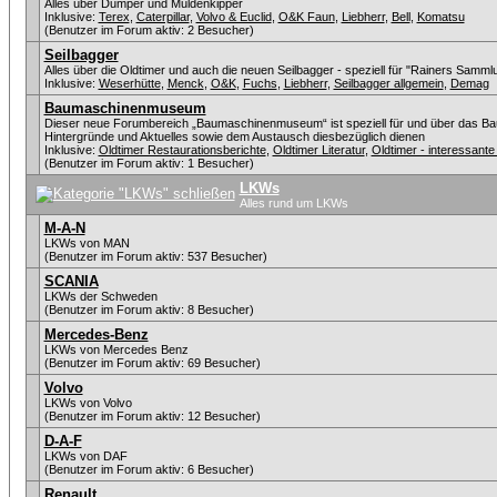
Alles über Dumper und Muldenkipper
Inklusive:
Terex
,
Caterpillar
,
Volvo & Euclid
,
O&K Faun
,
Liebherr
,
Bell
,
Komatsu
(Benutzer im Forum aktiv: 2 Besucher)
Seilbagger
Alles über die Oldtimer und auch die neuen Seilbagger - speziell für "Rainers Sammlu
Inklusive:
Weserhütte
,
Menck
,
O&K
,
Fuchs
,
Liebherr
,
Seilbagger allgemein
,
Demag
Baumaschinenmuseum
Dieser neue Forumbereich „Baumaschinenmuseum“ ist speziell für und über das Ba
Hintergründe und Aktuelles sowie dem Austausch diesbezüglich dienen
Inklusive:
Oldtimer Restaurationsberichte
,
Oldtimer Literatur
,
Oldtimer - interessan
(Benutzer im Forum aktiv: 1 Besucher)
LKWs
Alles rund um LKWs
M-A-N
LKWs von MAN
(Benutzer im Forum aktiv: 537 Besucher)
SCANIA
LKWs der Schweden
(Benutzer im Forum aktiv: 8 Besucher)
Mercedes-Benz
LKWs von Mercedes Benz
(Benutzer im Forum aktiv: 69 Besucher)
Volvo
LKWs von Volvo
(Benutzer im Forum aktiv: 12 Besucher)
D-A-F
LKWs von DAF
(Benutzer im Forum aktiv: 6 Besucher)
Renault