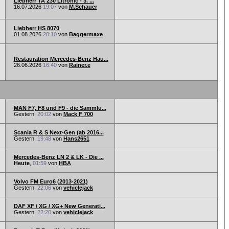
Liebherr TA 230 Litronic - 3. ...
16.07.2026
19:07
von
M.Schauer
Liebherr HS 8070
01.08.2026
20:10
von
Baggermaxe
Restauration Mercedes-Benz Hau...
26.06.2026
16:40
von
Rainer.e
MAN F7, F8 und F9 - die Sammlu...
Gestern,
20:02
von
Mack F 700
Scania R & S Next-Gen (ab 2016...
Gestern,
19:48
von
Hans2651
Mercedes-Benz LN 2 & LK - Die ...
Heute
,
01:59
von
HBA
Volvo FM Euro6 (2013-2021)
Gestern,
22:06
von
vehiclejack
DAF XF / XG / XG+ New Generati...
Gestern,
22:20
von
vehiclejack