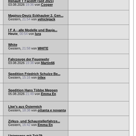
Renault T Facelift (seit 2021)
03.08.2026
19:36
von
Cooper
Magirus-Deutz Eckhauber 2. Gen...
Gestern,
21:54
von
vehiclejack
I F A - alle Modelle und Bauja...
Heute
,
00:54
von
lura
White
Gestern,
21:58
von
WHITE
Fahrzeuge der Feuerwehr
03.08.2026
19:38
von
Martin66
Spedition Friedrich Schulze Be...
Gestern,
15:16
von
trilex
Spedition Hans Többe Meppen
05.08.2026
21:49
von
Emma En
Lkw's aus Österreich
Gestern,
18:38
von
ottanta e novanta
Zirkus- und Schaustellerfahrze...
Gestern,
16:42
von
Emma En
Unterwegs mit Tob79