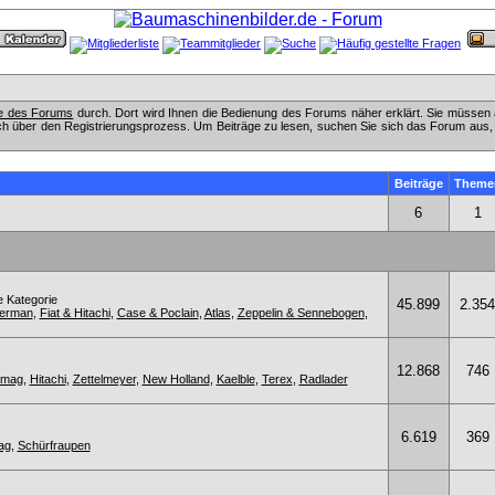
fe des Forums
durch. Dort wird Ihnen die Bedienung des Forums näher erklärt. Sie müssen 
ch über den Registrierungsprozess. Um Beiträge zu lesen, suchen Sie sich das Forum aus, das
Beiträge
Theme
6
1
e Kategorie
45.899
2.354
kerman
,
Fiat & Hitachi
,
Case & Poclain
,
Atlas
,
Zeppelin & Sennebogen
,
12.868
746
omag
,
Hitachi
,
Zettelmeyer
,
New Holland
,
Kaelble
,
Terex
,
Radlader
6.619
369
ag
,
Schürfraupen