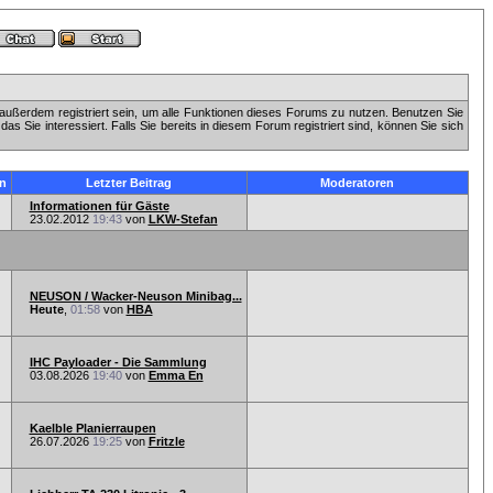
außerdem registriert sein, um alle Funktionen dieses Forums zu nutzen. Benutzen Sie
 Sie interessiert. Falls Sie bereits in diesem Forum registriert sind, können Sie sich
n
Letzter Beitrag
Moderatoren
Informationen für Gäste
23.02.2012
19:43
von
LKW-Stefan
NEUSON / Wacker-Neuson Minibag...
Heute
,
01:58
von
HBA
IHC Payloader - Die Sammlung
03.08.2026
19:40
von
Emma En
Kaelble Planierraupen
26.07.2026
19:25
von
Fritzle