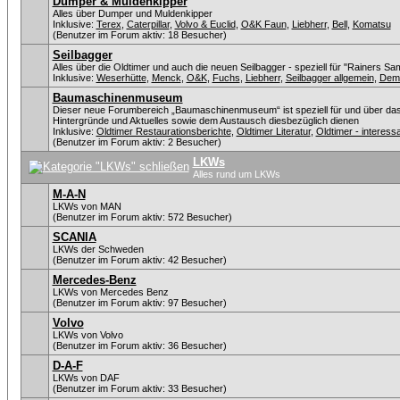
Dumper & Muldenkipper
Alles über Dumper und Muldenkipper
Inklusive:
Terex
,
Caterpillar
,
Volvo & Euclid
,
O&K Faun
,
Liebherr
,
Bell
,
Komatsu
(Benutzer im Forum aktiv: 18 Besucher)
Seilbagger
Alles über die Oldtimer und auch die neuen Seilbagger - speziell für "Rainers Sa
Inklusive:
Weserhütte
,
Menck
,
O&K
,
Fuchs
,
Liebherr
,
Seilbagger allgemein
,
Dem
Baumaschinenmuseum
Dieser neue Forumbereich „Baumaschinenmuseum“ ist speziell für und über da
Hintergründe und Aktuelles sowie dem Austausch diesbezüglich dienen
Inklusive:
Oldtimer Restaurationsberichte
,
Oldtimer Literatur
,
Oldtimer - intere
(Benutzer im Forum aktiv: 2 Besucher)
LKWs
Alles rund um LKWs
M-A-N
LKWs von MAN
(Benutzer im Forum aktiv: 572 Besucher)
SCANIA
LKWs der Schweden
(Benutzer im Forum aktiv: 42 Besucher)
Mercedes-Benz
LKWs von Mercedes Benz
(Benutzer im Forum aktiv: 97 Besucher)
Volvo
LKWs von Volvo
(Benutzer im Forum aktiv: 36 Besucher)
D-A-F
LKWs von DAF
(Benutzer im Forum aktiv: 33 Besucher)