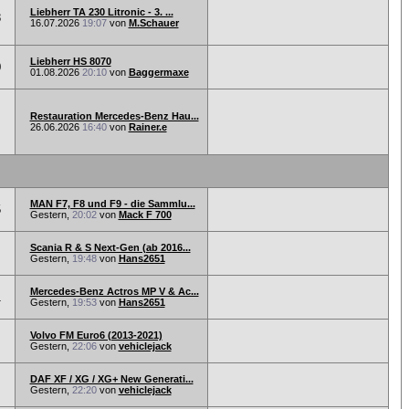
Liebherr TA 230 Litronic - 3. ...
8
16.07.2026
19:07
von
M.Schauer
Liebherr HS 8070
0
01.08.2026
20:10
von
Baggermaxe
Restauration Mercedes-Benz Hau...
26.06.2026
16:40
von
Rainer.e
MAN F7, F8 und F9 - die Sammlu...
5
Gestern,
20:02
von
Mack F 700
Scania R & S Next-Gen (ab 2016...
Gestern,
19:48
von
Hans2651
Mercedes-Benz Actros MP V & Ac...
1
Gestern,
19:53
von
Hans2651
Volvo FM Euro6 (2013-2021)
Gestern,
22:06
von
vehiclejack
DAF XF / XG / XG+ New Generati...
Gestern,
22:20
von
vehiclejack