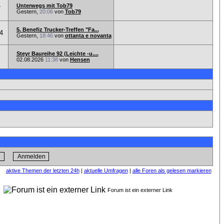
Unterwegs mit Tob79
7
Gestern,
20:06
von
Tob79
5. Benefiz Trucker-Treffen "Fa...
4
Gestern,
18:46
von
ottanta e novanta
Steyr Baureihe 92 (Leichte -u....
02.08.2026
11:38
von
Hensen
aktive Themen der letzten 24h
|
aktuelle Umfragen
|
alle Foren als gelesen markieren
n
Forum ist ein externer Link