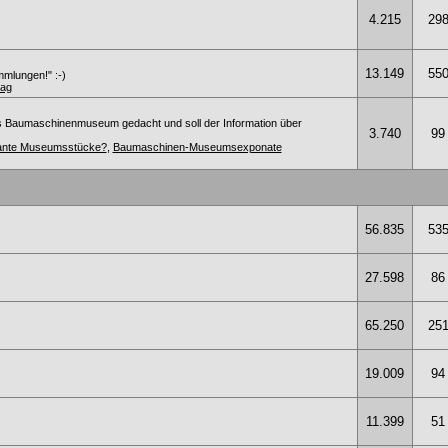
4.215
29
13.149
55
mmlungen!" :-)
ag
s Baumaschinenmuseum gedacht und soll der Information über
3.740
99
ssante Museumsstücke?
,
Baumaschinen-Museumsexponate
56.835
53
27.598
86
65.250
25
19.009
94
11.399
51