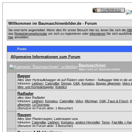
Willkommen im Baumaschinenbilder.de - Forum
Sie sind nicht angemeldet. Wenn dies Ihr erster Besuch hier ist, lesen Sie sich die
Hil
das
Registrierungsformular
um sich zu registrieren oder
informieren
Sie sich ausführli
hier
anmelden.
Foren
Allgemeine Informationen zum Forum
Baumaschinen
Alles rund um Baumaschinen
Bagger
Alles über Hydraulikbagger ob auf Rädern oder Ketten - Seilbagger bitte in die a
Inklusive:
Liebherr
,
Caterpillar
,
Demag
,
O&K
,
Komatsu
,
Bagger allgemein
,
Volvo 
Mini- und Kompaktbagger
,
Kobelco
Radlader
alles über Radlader
Inklusive:
Liebherr
,
Komatsu
,
Caterpillar
,
Volvo
,
Michigan
,
O&K, Faun & Frisch
,
H
allgemein
,
LeTourneau
(Benutzer im Forum aktiv: 1 Besucher)
Raupen
Alles über Planierraupen, Laderaupen usw.
Inklusive:
Caterpillar
,
Liebherr
,
Komatsu
,
andere Hersteller
,
Terex
,
Fiat Allis + H
(Benutzer im Forum aktiv: 3 Besucher)