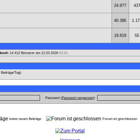
24.977
43
40.395
1.17
19.819
55
kord:
14.412 Benutzer am 12.03.2026
03:15
.
7 Beiträge/Tag)
Passwort (
Passwort vergessen
):
keine neuen Beiträge
Forum ist geschlosse