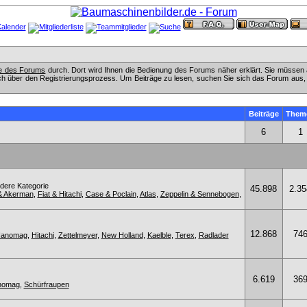
fe des Forums
durch. Dort wird Ihnen die Bedienung des Forums näher erklärt. Sie müssen 
ch über den Registrierungsprozess. Um Beiträge zu lesen, suchen Sie sich das Forum aus, das
Beiträge
Them
6
1
ndere Kategorie
45.898
2.35
& Akerman
,
Fiat & Hitachi
,
Case & Poclain
,
Atlas
,
Zeppelin & Sennebogen
,
12.868
74
anomag
,
Hitachi
,
Zettelmeyer
,
New Holland
,
Kaelble
,
Terex
,
Radlader
6.619
36
anomag
,
Schürfraupen