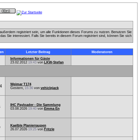
außerdem registriert sein, um alle Funktionen dieses Forums zu nutzen. Benutzen Sie
 Sie interessiert. Falls Sie bereits in diesem Forum registriert sind, können Sie sich
en
Letzter Beitrag
Moderatoren
Informationen für Gäste
23.02.2012
19:43
von
LKW-Stefan
Weimar T174
4
Gestern,
15:36
von
vehiclejack
IHC Payloader - Die Sammlung
6
03.08.2026
19:40
von
Emma En
Kaelble Planierraupen
9
26.07.2026
19:25
von
Fritzle