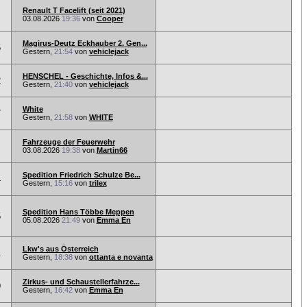
Renault T Facelift (seit 2021)
03.08.2026
19:36
von
Cooper
Magirus-Deutz Eckhauber 2. Gen...
5
Gestern,
21:54
von
vehiclejack
HENSCHEL - Geschichte, Infos &...
2
Gestern,
21:40
von
vehiclejack
White
7
Gestern,
21:58
von
WHITE
Fahrzeuge der Feuerwehr
03.08.2026
19:38
von
Martin66
Spedition Friedrich Schulze Be...
4
Gestern,
15:16
von
trilex
Spedition Hans Többe Meppen
5
05.08.2026
21:49
von
Emma En
Lkw's aus Österreich
1
Gestern,
18:38
von
ottanta e novanta
Zirkus- und Schaustellerfahrze...
9
Gestern,
16:42
von
Emma En