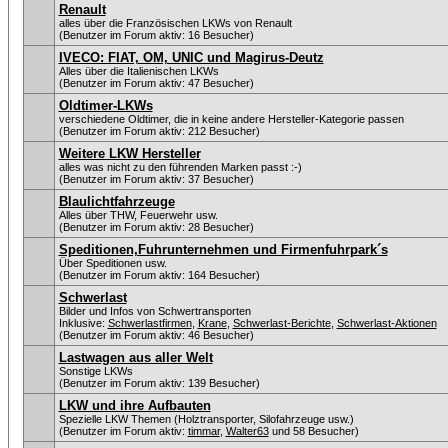
Renault
alles über die Französischen LKWs von Renault
(Benutzer im Forum aktiv: 16 Besucher)
IVECO: FIAT, OM, UNIC und Magirus-Deutz
Alles über die Italienischen LKWs
(Benutzer im Forum aktiv: 47 Besucher)
Oldtimer-LKWs
verschiedene Oldtimer, die in keine andere Hersteller-Kategorie passen
(Benutzer im Forum aktiv: 212 Besucher)
Weitere LKW Hersteller
alles was nicht zu den führenden Marken passt :-)
(Benutzer im Forum aktiv: 37 Besucher)
Blaulichtfahrzeuge
Alles über THW, Feuerwehr usw.
(Benutzer im Forum aktiv: 28 Besucher)
Speditionen,Fuhrunternehmen und Firmenfuhrpark´s
Über Speditionen usw.
(Benutzer im Forum aktiv: 164 Besucher)
Schwerlast
Bilder und Infos von Schwertransporten
Inklusive:
Schwerlastfirmen
,
Krane
,
Schwerlast-Berichte
,
Schwerlast-Aktionen
(Benutzer im Forum aktiv: 46 Besucher)
Lastwagen aus aller Welt
Sonstige LKWs
(Benutzer im Forum aktiv: 139 Besucher)
LKW und ihre Aufbauten
Spezielle LKW Themen (Holztransporter, Silofahrzeuge usw.)
(Benutzer im Forum aktiv:
timmar
,
Walter63
und 58 Besucher)