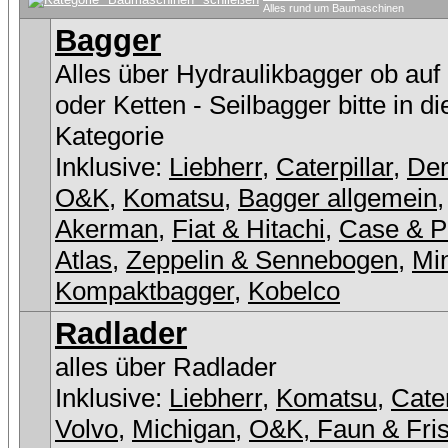
Alles rund um Baumaschinen
Bagger
Alles über Hydraulikbagger ob auf
oder Ketten - Seilbagger bitte in d
Kategorie
Inklusive:
Liebherr
,
Caterpillar
,
De
O&K
,
Komatsu
,
Bagger allgemein
Akerman
,
Fiat & Hitachi
,
Case & P
Atlas
,
Zeppelin & Sennebogen
,
Min
Kompaktbagger
,
Kobelco
Radlader
alles über Radlader
Inklusive:
Liebherr
,
Komatsu
,
Cater
Volvo
,
Michigan
,
O&K, Faun & Fri