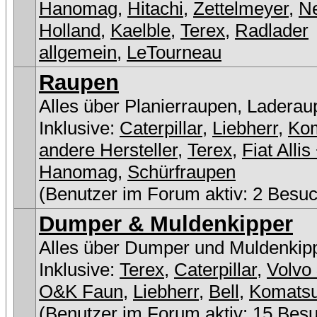
Hanomag
,
Hitachi
,
Zettelmeyer
,
N
Holland
,
Kaelble
,
Terex
,
Radlader
allgemein
,
LeTourneau
Raupen
Alles über Planierraupen, Laderau
Inklusive:
Caterpillar
,
Liebherr
,
Ko
andere Hersteller
,
Terex
,
Fiat Allis
Hanomag
,
Schürfraupen
(Benutzer im Forum aktiv: 2 Besuc
Dumper & Muldenkipper
Alles über Dumper und Muldenkip
Inklusive:
Terex
,
Caterpillar
,
Volvo 
O&K Faun
,
Liebherr
,
Bell
,
Komats
(Benutzer im Forum aktiv: 15 Bes