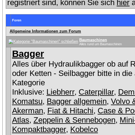
registriert sind, können Sie sich
hier
a
Foren
Allgemeine Informationen zum Forum
Baumaschinen
Alles rund um Baumaschinen
Bagger
Alles über Hydraulikbagger ob auf 
oder Ketten - Seilbagger bitte in die
Kategorie
Inklusive:
Liebherr
,
Caterpillar
,
Dem
Komatsu
,
Bagger allgemein
,
Volvo 
Akerman
,
Fiat & Hitachi
,
Case & Po
Atlas
,
Zeppelin & Sennebogen
,
Mini
Kompaktbagger
,
Kobelco