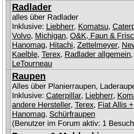
Radlader
alles über Radlader
Inklusive:
Liebherr
,
Komatsu
,
Caterp
Volvo
,
Michigan
,
O&K, Faun & Fris
Hanomag
,
Hitachi
,
Zettelmeyer
,
New
Kaelble
,
Terex
,
Radlader allgemein
,
LeTourneau
Raupen
Alles über Planierraupen, Laderaup
Inklusive:
Caterpillar
,
Liebherr
,
Kom
andere Hersteller
,
Terex
,
Fiat Allis +
Hanomag
,
Schürfraupen
(Benutzer im Forum aktiv: 1 Besuch