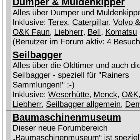
Dumper & Muldenkipper
Alles über Dumper und Muldenkipp
Inklusive:
Terex
,
Caterpillar
,
Volvo &
O&K Faun
,
Liebherr
,
Bell
,
Komatsu
(Benutzer im Forum aktiv: 4 Besuch
Seilbagger
Alles über die Oldtimer und auch di
Seilbagger - speziell für "Rainers
Sammlungen!" :-)
Inklusive:
Weserhütte
,
Menck
,
O&K
Liebherr
,
Seilbagger allgemein
,
De
Baumaschinenmuseum
Dieser neue Forumbereich
„Baumaschinenmuseum“ ist speziell