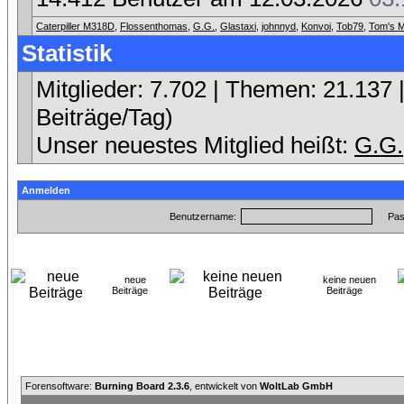
Caterpiller M318D
,
Flossenthomas
,
G.G.
,
Glastaxi
,
johnnyd
,
Konvoi
,
Tob79
,
Tom's M
Statistik
Mitglieder: 7.702 | Themen: 21.137 |
Beiträge/Tag)
Unser neuestes Mitglied heißt:
G.G.
Anmelden
Benutzername:
Pas
neue
keine neuen
Beiträge
Beiträge
Forensoftware:
Burning Board 2.3.6
, entwickelt von
WoltLab GmbH