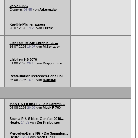
Volvo L30G
Gestern,
08:55
von
Atlasmalte
Kaelble Planierraupen
26.07.2026
19:25
von
Fritzle
Liebherr TA 230 Litronic - 3. ...
16.07.2026
19:07
von
M.Schauer
Liebherr HS 8070
01.08.2026
20:10
von
Baggermaxe
Restauration Mercedes-Benz Hau...
26.06.2026
16:40
von
Rainer.e
MAN F7, F8 und F9 - die Sammlu...
06.08.2026
20:02
von
Mack F 700
Scania R & S Next-Gen (ab 2016...
Heute
,
14:39
von
Der Freiburger
Mercedes-Benz NG - Die Sammlun...
Heute
,
12:21
von
Mack F 700