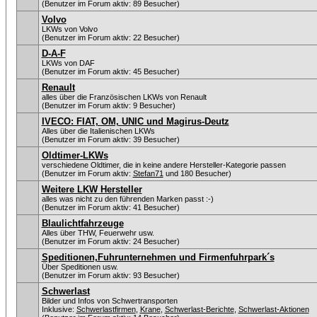
(Benutzer im Forum aktiv: 89 Besucher)
Volvo
LKWs von Volvo
(Benutzer im Forum aktiv: 22 Besucher)
D-A-F
LKWs von DAF
(Benutzer im Forum aktiv: 45 Besucher)
Renault
alles über die Französischen LKWs von Renault
(Benutzer im Forum aktiv: 9 Besucher)
IVECO: FIAT, OM, UNIC und Magirus-Deutz
Alles über die Italienischen LKWs
(Benutzer im Forum aktiv: 39 Besucher)
Oldtimer-LKWs
verschiedene Oldtimer, die in keine andere Hersteller-Kategorie passen
(Benutzer im Forum aktiv:
Stefan71
und 180 Besucher)
Weitere LKW Hersteller
alles was nicht zu den führenden Marken passt :-)
(Benutzer im Forum aktiv: 41 Besucher)
Blaulichtfahrzeuge
Alles über THW, Feuerwehr usw.
(Benutzer im Forum aktiv: 24 Besucher)
Speditionen,Fuhrunternehmen und Firmenfuhrpark´s
Über Speditionen usw.
(Benutzer im Forum aktiv: 93 Besucher)
Schwerlast
Bilder und Infos von Schwertransporten
Inklusive:
Schwerlastfirmen
,
Krane
,
Schwerlast-Berichte
,
Schwerlast-Aktionen