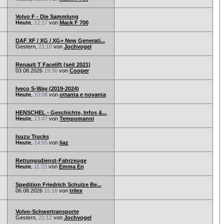
Volvo F - Die Sammlung
Heute
,
12:17
von
Mack F 700
DAF XF / XG / XG+ New Generati...
Gestern,
21:10
von
Jochvogel
Renault T Facelift (seit 2021)
03.08.2026
19:36
von
Cooper
Iveco S-Way (2019-2024)
Heute
,
10:08
von
ottanta e novanta
HENSCHEL - Geschichte, Infos &...
Heute
,
13:47
von
Tempomanni
Isuzu Trucks
Heute
,
14:55
von
liaz
Rettungsdienst-Fahrzeuge
Heute
,
11:23
von
Emma En
Spedition Friedrich Schulze Be...
06.08.2026
15:16
von
trilex
Volvo-Schwertransporte
Gestern,
21:12
von
Jochvogel