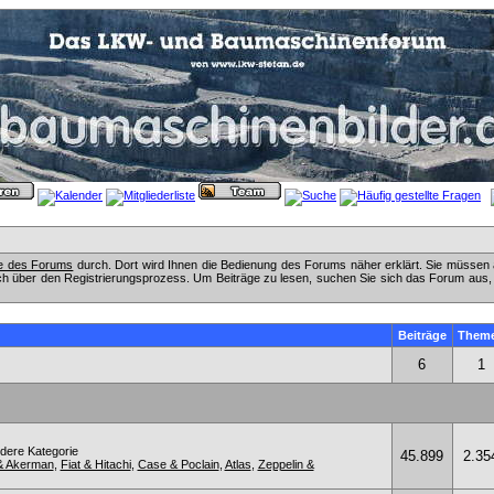
fe des Forums
durch. Dort wird Ihnen die Bedienung des Forums näher erklärt. Sie müssen 
ch über den Registrierungsprozess. Um Beiträge zu lesen, suchen Sie sich das Forum aus, das
Beiträge
Them
6
1
ndere Kategorie
45.899
2.35
& Akerman
,
Fiat & Hitachi
,
Case & Poclain
,
Atlas
,
Zeppelin &