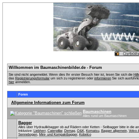
Willkommen im Baumaschinenbilder.de - Forum
Sie sind nicht angemeldet. Wenn dies Ihr erster Besuch hier ist, lesen Sie sich die
Hil
das
Registrierungsformular
um sich zu registrieren oder
informieren
Sie sich ausführli
hier
anmelden.
Foren
Allgemeine Informationen zum Forum
Baumaschinen
Alles rund um Baumaschinen
Bagger
Alles über Hydraulikbagger ob auf Rädern oder Ketten - Seilbagger bitte in die a
Inklusive:
Liebherr
,
Caterpillar
,
Demag
,
O&K
,
Komatsu
,
Bagger allgemein
,
Volvo 
Sennebogen
,
Mini- und Kompaktbagger
,
Kobelco