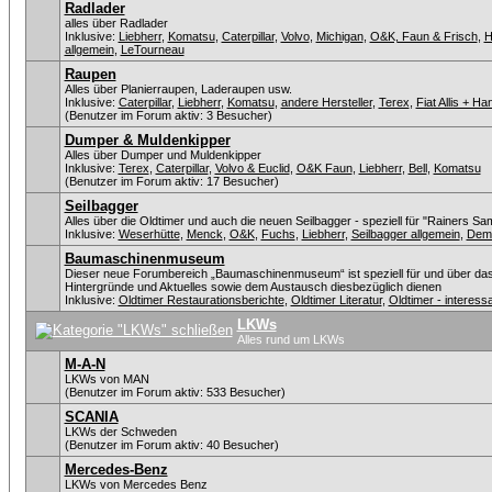
Radlader
alles über Radlader
Inklusive:
Liebherr
,
Komatsu
,
Caterpillar
,
Volvo
,
Michigan
,
O&K, Faun & Frisch
,
H
allgemein
,
LeTourneau
Raupen
Alles über Planierraupen, Laderaupen usw.
Inklusive:
Caterpillar
,
Liebherr
,
Komatsu
,
andere Hersteller
,
Terex
,
Fiat Allis + H
(Benutzer im Forum aktiv: 3 Besucher)
Dumper & Muldenkipper
Alles über Dumper und Muldenkipper
Inklusive:
Terex
,
Caterpillar
,
Volvo & Euclid
,
O&K Faun
,
Liebherr
,
Bell
,
Komatsu
(Benutzer im Forum aktiv: 17 Besucher)
Seilbagger
Alles über die Oldtimer und auch die neuen Seilbagger - speziell für "Rainers Sa
Inklusive:
Weserhütte
,
Menck
,
O&K
,
Fuchs
,
Liebherr
,
Seilbagger allgemein
,
Dem
Baumaschinenmuseum
Dieser neue Forumbereich „Baumaschinenmuseum“ ist speziell für und über da
Hintergründe und Aktuelles sowie dem Austausch diesbezüglich dienen
Inklusive:
Oldtimer Restaurationsberichte
,
Oldtimer Literatur
,
Oldtimer - intere
LKWs
Alles rund um LKWs
M-A-N
LKWs von MAN
(Benutzer im Forum aktiv: 533 Besucher)
SCANIA
LKWs der Schweden
(Benutzer im Forum aktiv: 40 Besucher)
Mercedes-Benz
LKWs von Mercedes Benz