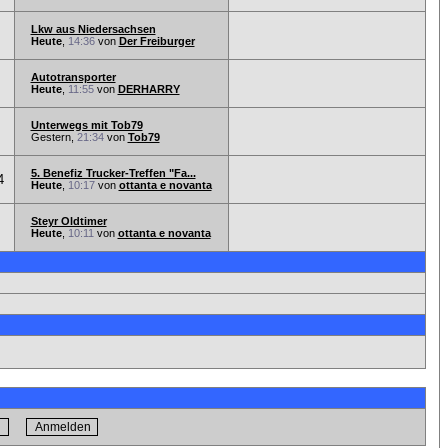
Lkw aus Niedersachsen
Heute
,
14:36
von
Der Freiburger
Autotransporter
Heute
,
11:55
von
DERHARRY
Unterwegs mit Tob79
Gestern,
21:34
von
Tob79
5. Benefiz Trucker-Treffen "Fa...
4
Heute
,
10:17
von
ottanta e novanta
Steyr Oldtimer
Heute
,
10:11
von
ottanta e novanta