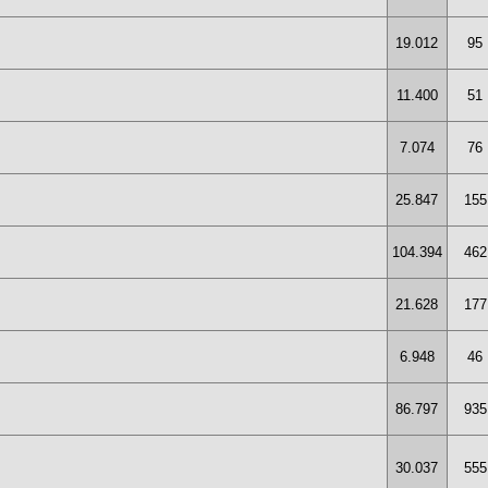
19.012
95
11.400
51
7.074
76
25.847
155
104.394
462
21.628
177
6.948
46
86.797
935
30.037
555