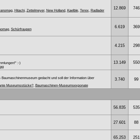
12.869
746
anomag
,
Hitachi
,
Zettelmeyer
,
New Holland
,
Kaelble
,
Terex
,
Radlader
6.619
369
anomag
,
Schürfraupen
4.215
298
13.149
550
mmlungen!" :-)
ag
s Baumaschinenmuseum gedacht und soll der Information über
3.740
99
ssante Museumsstücke?
,
Baumaschinen-Museumsexponate
56.835
535
27.601
88
65.253
251