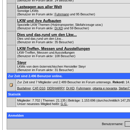
(Benutzer im Forum aktiv: 14 Besucher)
Lastwagen aus aller Welt
Sonstige LKWs
(Benutzer im Forum aktiv:
Fuhrmann
und 95 Besucher)
LKW und ihre Aufbauten
Spezielle LKW Themen (Holztransporter, Silofahrzeuge usw.)
(Benutzer im Forum aktiv:
Dr.KD
und 59 Besucher)
Dies und das,rund um den Lkw...
Dies und das,rund um den Lkw...
(Benutzer im Forum aktiv: 35 Besucher)
LKW-Treffen, Messen und Ausstellungen
LKW-Treffen, Messen und Ausstellungen
(Benutzer im Forum aktiv: 108 Besucher)
Steyr
LKWs von dem österreichischen Hersteller Steyr
(Benutzer im Forum aktiv: 31 Besucher)
Zur Zeit sind 2.496 Benutzer online.
Zur Zeit sind 7 Mitglieder und 2.489 Besucher im Forum unterwegs.
Rekord:
14.
Busfahrer
,
CAT-D10
,
DERHARRY
,
Dr.KD
,
Fuhrmann
,
ottanta e novanta
,
Stefan7
Statistik
Mitglieder: 7.702 | Themen: 21.135 | Beiträge: 1.153.696 (durchschnittlich 147,2
Unser neuestes Mitglied heißt:
G.G.
.
Anmelden
Benutzername: