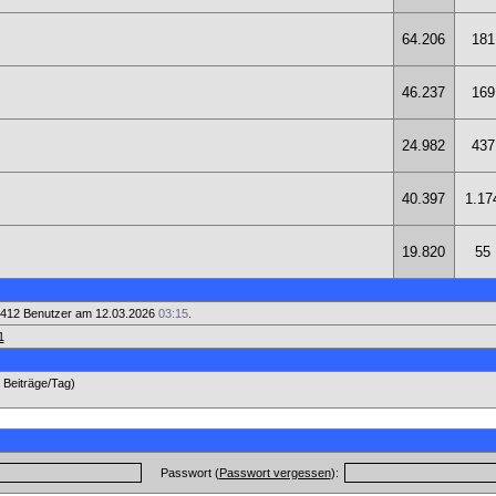
64.206
181
46.237
169
24.982
437
40.397
1.17
19.820
55
412 Benutzer am 12.03.2026
03:15
.
1
5 Beiträge/Tag)
Passwort (
Passwort vergessen
):