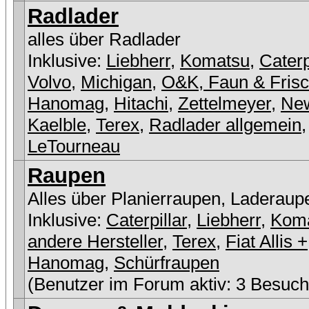
Radlader
alles über Radlader
Inklusive:
Liebherr
,
Komatsu
,
Caterp
Volvo
,
Michigan
,
O&K, Faun & Fris
Hanomag
,
Hitachi
,
Zettelmeyer
,
New
Kaelble
,
Terex
,
Radlader allgemein
,
LeTourneau
Raupen
Alles über Planierraupen, Laderaup
Inklusive:
Caterpillar
,
Liebherr
,
Kom
andere Hersteller
,
Terex
,
Fiat Allis +
Hanomag
,
Schürfraupen
(Benutzer im Forum aktiv: 3 Besuch