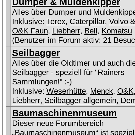
Dumper & Muldenkipper
Alles über Dumper und Muldenkipp
Inklusive:
Terex
,
Caterpillar
,
Volvo &
O&K Faun
,
Liebherr
,
Bell
,
Komatsu
(Benutzer im Forum aktiv: 21 Besuc
Seilbagger
Alles über die Oldtimer und auch di
Seilbagger - speziell für "Rainers
Sammlungen!" :-)
Inklusive:
Weserhütte
,
Menck
,
O&K
Liebherr
,
Seilbagger allgemein
,
De
Baumaschinenmuseum
Dieser neue Forumbereich
„Baumaschinenmuseum“ ist speziell