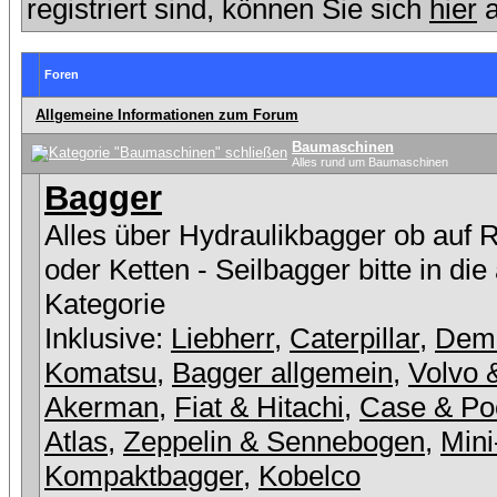
registriert sind, können Sie sich
hier
a
Foren
Allgemeine Informationen zum Forum
Baumaschinen
Alles rund um Baumaschinen
Bagger
Alles über Hydraulikbagger ob auf 
oder Ketten - Seilbagger bitte in die
Kategorie
Inklusive:
Liebherr
,
Caterpillar
,
Dem
Komatsu
,
Bagger allgemein
,
Volvo 
Akerman
,
Fiat & Hitachi
,
Case & Po
Atlas
,
Zeppelin & Sennebogen
,
Mini
Kompaktbagger
,
Kobelco