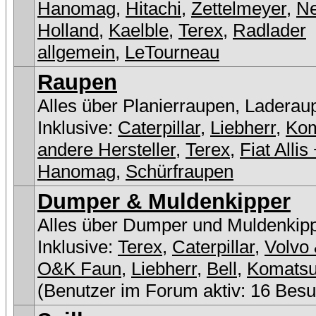
Hanomag
,
Hitachi
,
Zettelmeyer
,
N
Holland
,
Kaelble
,
Terex
,
Radlader
allgemein
,
LeTourneau
Raupen
Alles über Planierraupen, Laderau
Inklusive:
Caterpillar
,
Liebherr
,
Ko
andere Hersteller
,
Terex
,
Fiat Allis
Hanomag
,
Schürfraupen
Dumper & Muldenkipper
Alles über Dumper und Muldenkip
Inklusive:
Terex
,
Caterpillar
,
Volvo 
O&K Faun
,
Liebherr
,
Bell
,
Komats
(Benutzer im Forum aktiv: 16 Besu