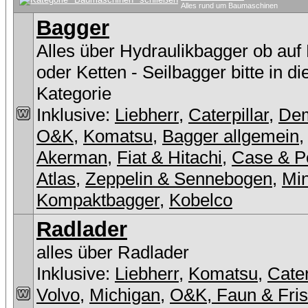
Alles rund um Baumaschinen
Bagger
Alles über Hydraulikbagger ob auf
oder Ketten - Seilbagger bitte in d
Kategorie
Inklusive:
Liebherr
,
Caterpillar
,
De
O&K
,
Komatsu
,
Bagger allgemein
Akerman
,
Fiat & Hitachi
,
Case & P
Atlas
,
Zeppelin & Sennebogen
,
Min
Kompaktbagger
,
Kobelco
Radlader
alles über Radlader
Inklusive:
Liebherr
,
Komatsu
,
Cater
Volvo
,
Michigan
,
O&K, Faun & Fri