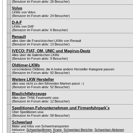
(Benutzer im Forum aktiv: 26 Besucher)
Volvo
LKWs von Volvo
(Benutzer im Forum aktiv: 24 Besucher)
D-A-F
LKWs von DAF
(Benutzer im Forum aktiv: 6 Besucher)
Renault
alles über die Französischen LKWs von Renault
(Benutzer im Forum aktiv: 13 Besucher)
IVECO: FIAT, OM, UNIC und Magirus-Deutz
Alles über die Italienischen LKWs
(Benutzer im Forum aktiv: 9 Besucher)
Oldtimer-LKWs
verschiedene Oldtimer, die in keine andere Hersteller-Kategorie passen
(Benutzer im Forum aktiv: 92 Besucher)
Weitere LKW Hersteller
alles was nicht zu den führenden Marken passt :-)
(Benutzer im Forum aktiv: 52 Besucher)
Blaulichtfahrzeuge
Alles über THW, Feuerwehr usw.
(Benutzer im Forum aktiv: 12 Besucher)
Speditionen,Fuhrunternehmen und Firmenfuhrpark´s
Über Speditionen usw.
(Benutzer im Forum aktiv: 58 Besucher)
Schwerlast
Bilder und Infos von Schwertransporten
Inklusive:
Schwerlastfirmen
,
Krane
,
Schwerlast-Berichte
,
Schwerlast-Aktionen