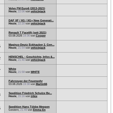
Volvo FM Euro6 (2013-2021)
Heute
,
22:06
von
vehiclejack
DAF XF / XG / XG+ New Generati...
Heute
,
22:20
von
vehiclejack
Renault T Facelift (seit 2021)
03.08.2026
19:36
von
Cooper
Magirus-Deutz Eckhauber 2. Gen...
5
Heute
,
21:54
von
vehiclejack
HENSCHEL - Geschichte, Infos &...
2
Heute
,
21:40
von
vehiclejack
White
7
Heute
,
21:58
von
WHITE
Fahrzeuge der Feuerwehr
03.08.2026
19:38
von
Martin66
Spedition Friedrich Schulze Be...
4
Heute
,
15:16
von
trilex
Spedition Hans Többe Meppen
5
Gestern,
21:49
von
Emma En