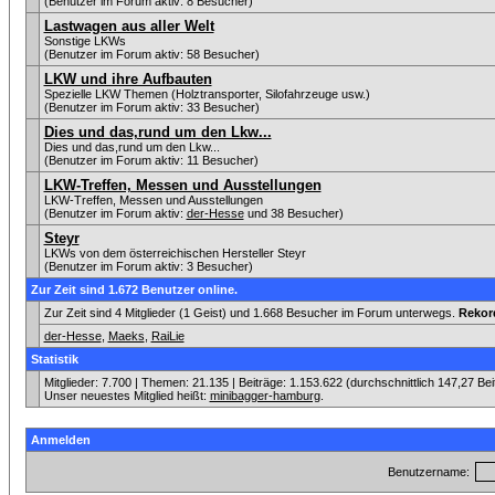
(Benutzer im Forum aktiv: 8 Besucher)
Lastwagen aus aller Welt
Sonstige LKWs
(Benutzer im Forum aktiv: 58 Besucher)
LKW und ihre Aufbauten
Spezielle LKW Themen (Holztransporter, Silofahrzeuge usw.)
(Benutzer im Forum aktiv: 33 Besucher)
Dies und das,rund um den Lkw...
Dies und das,rund um den Lkw...
(Benutzer im Forum aktiv: 11 Besucher)
LKW-Treffen, Messen und Ausstellungen
LKW-Treffen, Messen und Ausstellungen
(Benutzer im Forum aktiv:
der-Hesse
und 38 Besucher)
Steyr
LKWs von dem österreichischen Hersteller Steyr
(Benutzer im Forum aktiv: 3 Besucher)
Zur Zeit sind 1.672 Benutzer online.
Zur Zeit sind 4 Mitglieder (1 Geist) und 1.668 Besucher im Forum unterwegs.
Rekor
der-Hesse
,
Maeks
,
RaiLie
Statistik
Mitglieder: 7.700 | Themen: 21.135 | Beiträge: 1.153.622 (durchschnittlich 147,27 Be
Unser neuestes Mitglied heißt:
minibagger-hamburg
.
Anmelden
Benutzername: