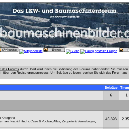
fe des Forums
durch. Dort wird Ihnen die Bedienung des Forums näher erklärt. Sie müssen 
ch über den Registrierungsprozess. Um Beiträge zu lesen, suchen Sie sich das Forum aus, das
Beiträge
Them
6
1
e Kategorie
45.898
2.3
kerman
,
Fiat & Hitachi
,
Case & Poclain
,
Atlas
,
Zeppelin & Sennebogen
,