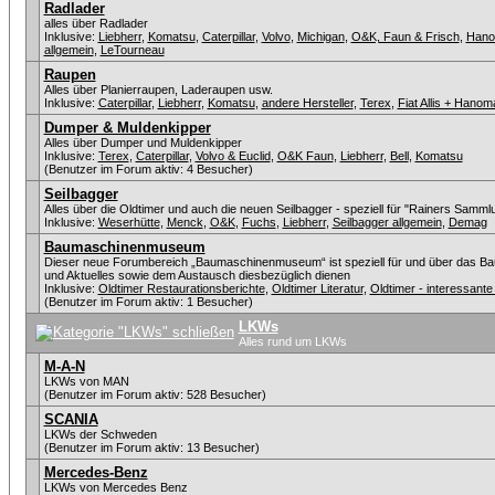
Radlader
alles über Radlader
Inklusive:
Liebherr
,
Komatsu
,
Caterpillar
,
Volvo
,
Michigan
,
O&K, Faun & Frisch
,
Han
allgemein
,
LeTourneau
Raupen
Alles über Planierraupen, Laderaupen usw.
Inklusive:
Caterpillar
,
Liebherr
,
Komatsu
,
andere Hersteller
,
Terex
,
Fiat Allis + Hanom
Dumper & Muldenkipper
Alles über Dumper und Muldenkipper
Inklusive:
Terex
,
Caterpillar
,
Volvo & Euclid
,
O&K Faun
,
Liebherr
,
Bell
,
Komatsu
(Benutzer im Forum aktiv: 4 Besucher)
Seilbagger
Alles über die Oldtimer und auch die neuen Seilbagger - speziell für "Rainers Sammlu
Inklusive:
Weserhütte
,
Menck
,
O&K
,
Fuchs
,
Liebherr
,
Seilbagger allgemein
,
Demag
Baumaschinenmuseum
Dieser neue Forumbereich „Baumaschinenmuseum“ ist speziell für und über das Ba
und Aktuelles sowie dem Austausch diesbezüglich dienen
Inklusive:
Oldtimer Restaurationsberichte
,
Oldtimer Literatur
,
Oldtimer - interessan
(Benutzer im Forum aktiv: 1 Besucher)
LKWs
Alles rund um LKWs
M-A-N
LKWs von MAN
(Benutzer im Forum aktiv: 528 Besucher)
SCANIA
LKWs der Schweden
(Benutzer im Forum aktiv: 13 Besucher)
Mercedes-Benz
LKWs von Mercedes Benz