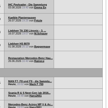
IHC Payloader - Die Sammlung
6
03.08.2026
19:40
von
Emma En
Kaelble Planierraupen
9
26.07.2026
19:25
von
Fritzle
Liebherr TA 230 Litronic - 3. ...
8
16.07.2026
19:07
von
M.Schauer
Liebherr HS 8070
0
01.08.2026
20:10
von
Baggermaxe
Restauration Mercedes-Benz Hau...
26.06.2026
16:40
von
Rainer.e
MAN F7, F8 und F9 - die Sammlu...
5
Heute
,
20:02
von
Mack F 700
Scania R & S Next-Gen (ab 2016...
Heute
,
19:48
von
Hans2651
Mercedes-Benz Actros MP V & Ac...
1
Heute
,
19:53
von
Hans2651