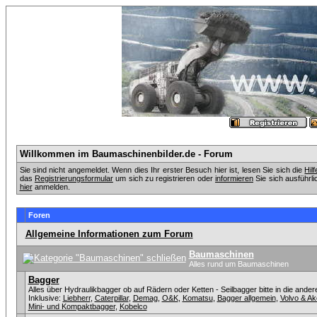
Willkommen im Baumaschinenbilder.de - Forum
Sie sind nicht angemeldet. Wenn dies Ihr erster Besuch hier ist, lesen Sie sich die
Hil
das
Registrierungsformular
um sich zu registrieren oder
informieren
Sie sich ausführli
hier
anmelden.
Foren
Allgemeine Informationen zum Forum
Baumaschinen
Alles rund um Baumaschinen
Bagger
Alles über Hydraulikbagger ob auf Rädern oder Ketten - Seilbagger bitte in die ander
Inklusive:
Liebherr
,
Caterpillar
,
Demag
,
O&K
,
Komatsu
,
Bagger allgemein
,
Volvo & A
Mini- und Kompaktbagger
,
Kobelco