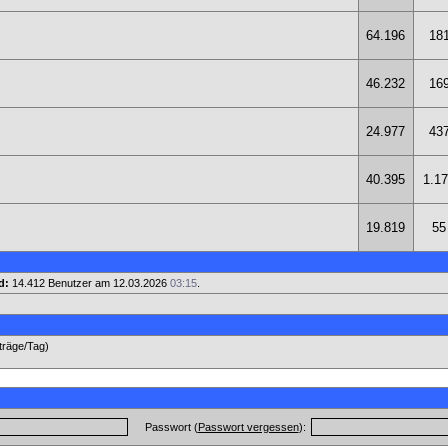
64.196
18
46.232
16
24.977
43
40.395
1.1
19.819
55
d:
14.412 Benutzer am 12.03.2026
03:15
.
iträge/Tag)
Passwort (
Passwort vergessen
):