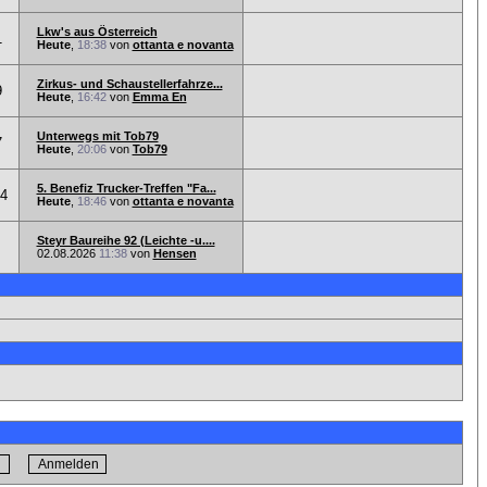
Lkw's aus Österreich
1
Heute
,
18:38
von
ottanta e novanta
Zirkus- und Schaustellerfahrze...
9
Heute
,
16:42
von
Emma En
Unterwegs mit Tob79
7
Heute
,
20:06
von
Tob79
5. Benefiz Trucker-Treffen "Fa...
74
Heute
,
18:46
von
ottanta e novanta
Steyr Baureihe 92 (Leichte -u....
02.08.2026
11:38
von
Hensen