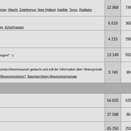
12.868
74
omag
,
Hitachi
,
Zettelmeyer
,
New Holland
,
Kaelble
,
Terex
,
Radlader
6.619
36
ag
,
Schürfraupen
4.215
29
13.149
55
ngen!" :-)
umaschinenmuseum gedacht und soll der Information über Hintergründe
3.740
99
te Museumsstücke?
,
Baumaschinen-Museumsexponate
56.835
53
27.598
86
65.250
25