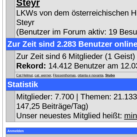
Steyr
LKWs von dem österreichischen He
Steyr
(Benutzer im Forum aktiv: 19 Besu
Zur Zeit sind 2.283 Benutzer online
Zur Zeit sind 6 Mitglieder (1 Gei
Rekord:
14.412 Benutzer am 12.
Cat Helmut
,
cat_werner
,
Flossenthomas
,
ottanta e novanta
,
Stubo
Statistik
Mitglieder: 7.700 | Themen: 21.133 
147,25 Beiträge/Tag)
Unser neuestes Mitglied heißt:
min
Anmelden