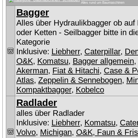
Alles rund um Baumaschinen
Bagger
Alles über Hydraulikbagger ob auf
oder Ketten - Seilbagger bitte in d
Kategorie
Inklusive:
Liebherr
,
Caterpillar
,
De
O&K
,
Komatsu
,
Bagger allgemein
Akerman
,
Fiat & Hitachi
,
Case & P
Atlas
,
Zeppelin & Sennebogen
,
Min
Kompaktbagger
,
Kobelco
Radlader
alles über Radlader
Inklusive:
Liebherr
,
Komatsu
,
Cater
Volvo
,
Michigan
,
O&K, Faun & Fri