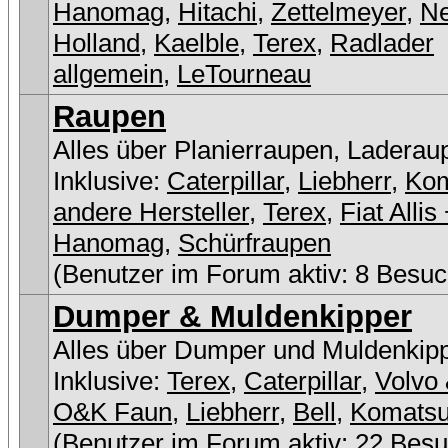
Hanomag
,
Hitachi
,
Zettelmeyer
,
N
Holland
,
Kaelble
,
Terex
,
Radlader
allgemein
,
LeTourneau
Raupen
Alles über Planierraupen, Laderau
Inklusive:
Caterpillar
,
Liebherr
,
Ko
andere Hersteller
,
Terex
,
Fiat Allis
Hanomag
,
Schürfraupen
(Benutzer im Forum aktiv: 8 Besuc
Dumper & Muldenkipper
Alles über Dumper und Muldenkip
Inklusive:
Terex
,
Caterpillar
,
Volvo 
O&K Faun
,
Liebherr
,
Bell
,
Komats
(Benutzer im Forum aktiv: 22 Besu