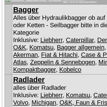
Alles rund um Baumaschinen
Bagger
Alles über Hydraulikbagger ob auf
oder Ketten - Seilbagger bitte in d
Kategorie
Inklusive:
Liebherr
,
Caterpillar
,
De
O&K
,
Komatsu
,
Bagger allgemein
Akerman
,
Fiat & Hitachi
,
Case & P
Atlas
,
Zeppelin & Sennebogen
,
Min
Kompaktbagger
,
Kobelco
Radlader
alles über Radlader
Inklusive:
Liebherr
,
Komatsu
,
Cater
Volvo
,
Michigan
,
O&K, Faun & Fri