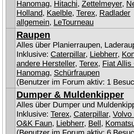
Hanomag
,
Hitachi
,
Zettelmeyer
,
N
Holland
,
Kaelble
,
Terex
,
Radlader
allgemein
,
LeTourneau
Raupen
Alles über Planierraupen, Laderau
Inklusive:
Caterpillar
,
Liebherr
,
Ko
andere Hersteller
,
Terex
,
Fiat Allis
Hanomag
,
Schürfraupen
(Benutzer im Forum aktiv: 1 Besuc
Dumper & Muldenkipper
Alles über Dumper und Muldenkip
Inklusive:
Terex
,
Caterpillar
,
Volvo 
O&K Faun
,
Liebherr
,
Bell
,
Komats
(Benutzer im Forum aktiv: 6 Besuc