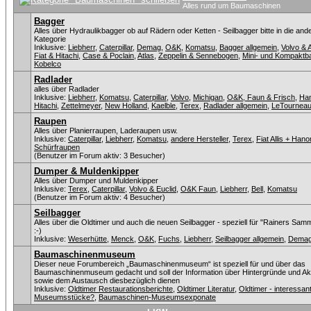
Alles rund um Baumaschinen
Bagger
Alles über Hydraulikbagger ob auf Rädern oder Ketten - Seilbagger bitte in die and
Kategorie
Inklusive:
Liebherr
,
Caterpillar
,
Demag
,
O&K
,
Komatsu
,
Bagger allgemein
,
Volvo &
Fiat & Hitachi
,
Case & Poclain
,
Atlas
,
Zeppelin & Sennebogen
,
Mini- und Kompaktb
Kobelco
Radlader
alles über Radlader
Inklusive:
Liebherr
,
Komatsu
,
Caterpillar
,
Volvo
,
Michigan
,
O&K, Faun & Frisch
,
Ha
Hitachi
,
Zettelmeyer
,
New Holland
,
Kaelble
,
Terex
,
Radlader allgemein
,
LeTournea
Raupen
Alles über Planierraupen, Laderaupen usw.
Inklusive:
Caterpillar
,
Liebherr
,
Komatsu
,
andere Hersteller
,
Terex
,
Fiat Allis + Han
Schürfraupen
(Benutzer im Forum aktiv: 3 Besucher)
Dumper & Muldenkipper
Alles über Dumper und Muldenkipper
Inklusive:
Terex
,
Caterpillar
,
Volvo & Euclid
,
O&K Faun
,
Liebherr
,
Bell
,
Komatsu
(Benutzer im Forum aktiv: 4 Besucher)
Seilbagger
Alles über die Oldtimer und auch die neuen Seilbagger - speziell für "Rainers Sam
:-)
Inklusive:
Weserhütte
,
Menck
,
O&K
,
Fuchs
,
Liebherr
,
Seilbagger allgemein
,
Dema
Baumaschinenmuseum
Dieser neue Forumbereich „Baumaschinenmuseum“ ist speziell für und über das
Baumaschinenmuseum gedacht und soll der Information über Hintergründe und Akt
sowie dem Austausch diesbezüglich dienen
Inklusive:
Oldtimer Restaurationsberichte
,
Oldtimer Literatur
,
Oldtimer - interessan
Museumsstücke?
,
Baumaschinen-Museumsexponate