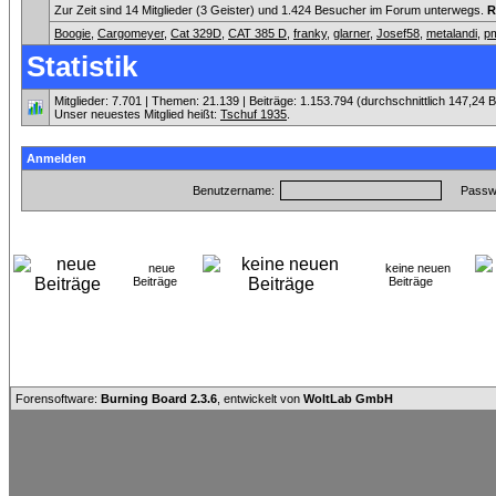
Zur Zeit sind 14 Mitglieder (3 Geister) und 1.424 Besucher im Forum unterwegs.
R
Boogie
,
Cargomeyer
,
Cat 329D
,
CAT 385 D
,
franky
,
glarner
,
Josef58
,
metalandi
,
p
Statistik
Mitglieder: 7.701 | Themen: 21.139 | Beiträge: 1.153.794 (durchschnittlich 147,24 
Unser neuestes Mitglied heißt:
Tschuf 1935
.
Anmelden
Benutzername:
Passwo
neue
keine neuen
Beiträge
Beiträge
Forensoftware:
Burning Board 2.3.6
, entwickelt von
WoltLab GmbH