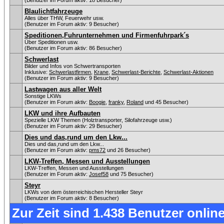
(Benutzer im Forum aktiv: 18 Besucher)
Blaulichtfahrzeuge
Alles über THW, Feuerwehr usw.
(Benutzer im Forum aktiv: 9 Besucher)
Speditionen,Fuhrunternehmen und Firmenfuhrpark´s
Über Speditionen usw.
(Benutzer im Forum aktiv: 86 Besucher)
Schwerlast
Bilder und Infos von Schwertransporten
Inklusive:
Schwerlastfirmen
,
Krane
,
Schwerlast-Berichte
,
Schwerlast-Aktionen
(Benutzer im Forum aktiv: 9 Besucher)
Lastwagen aus aller Welt
Sonstige LKWs
(Benutzer im Forum aktiv:
Boogie
,
franky
,
Roland
und 45 Besucher)
LKW und ihre Aufbauten
Spezielle LKW Themen (Holztransporter, Silofahrzeuge usw.)
(Benutzer im Forum aktiv: 29 Besucher)
Dies und das,rund um den Lkw...
Dies und das,rund um den Lkw...
(Benutzer im Forum aktiv:
pms72
und 26 Besucher)
LKW-Treffen, Messen und Ausstellungen
LKW-Treffen, Messen und Ausstellungen
(Benutzer im Forum aktiv:
Josef58
und 75 Besucher)
Steyr
LKWs von dem österreichischen Hersteller Steyr
(Benutzer im Forum aktiv: 8 Besucher)
Zur Zeit sind 1.438 Benutzer online