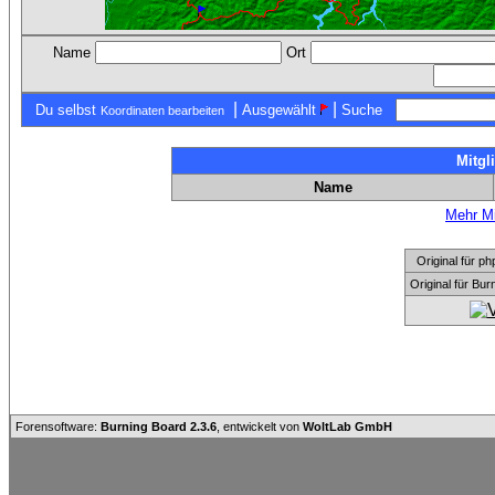
Name
Ort
|
|
Du selbst
Ausgewählt
Suche
Koordinaten bearbeiten
Mitgl
Name
Mehr Mi
Original für
Original für Bu
Forensoftware:
Burning Board 2.3.6
, entwickelt von
WoltLab GmbH