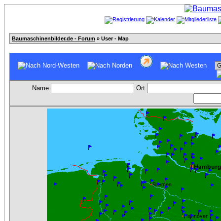
Baumaschinenbilder.de - Forum
» User - Map
Name
Ort