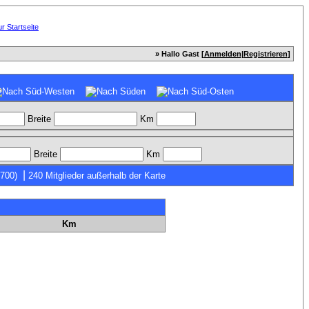
» Hallo Gast [
Anmelden
|
Registrieren
]
Breite
Km
Breite
Km
|
7700)
240 Mitglieder außerhalb der Karte
Km