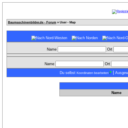
Baumaschinenbilder.de - Forum
» User - Map
Name
Ort
Name
Ort
|
Du selbst
Ausgew
Koordinaten bearbeiten
Name