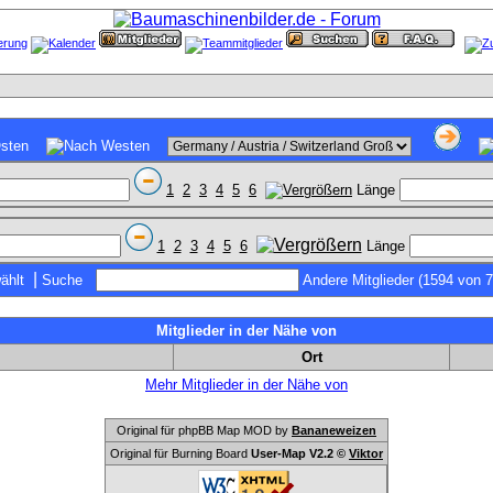
1
2
3
4
5
6
Länge
1
2
3
4
5
6
Länge
|
ählt
Suche
Andere Mitglieder (1594 von 
Mitglieder in der Nähe von
Ort
Mehr Mitglieder in der Nähe von
Original für phpBB Map MOD by
Bananeweizen
Original für Burning Board
User-Map V2.2 ©
Viktor