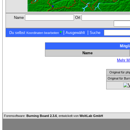
Name
Ort
|
|
Du selbst
Ausgewählt
Suche
Koordinaten bearbeiten
Mitgl
Name
Mehr Mi
Original für
Original für Bu
Forensoftware:
Burning Board 2.3.6
, entwickelt von
WoltLab GmbH