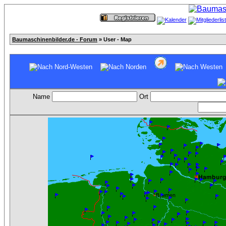
Baumaschinenbilder.de - Forum
» User - Map
Name
Ort