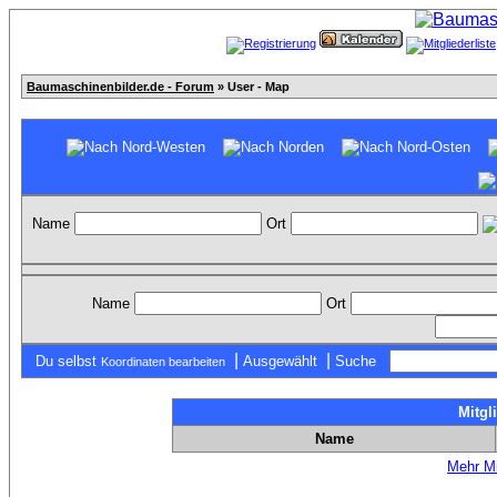
Baumaschinenbilder.de - Forum
» User - Map
Name
Ort
Name
Ort
|
|
Du selbst
Ausgewählt
Suche
Koordinaten bearbeiten
Mitgl
Name
Mehr Mi