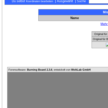
|
|
Du selbst
Ausgewählt
Suche
Koordinaten bearbeiten
Mit
Name
Mehr 
Original f
Original für
Forensoftware:
Burning Board 2.3.6
, entwickelt von
WoltLab GmbH