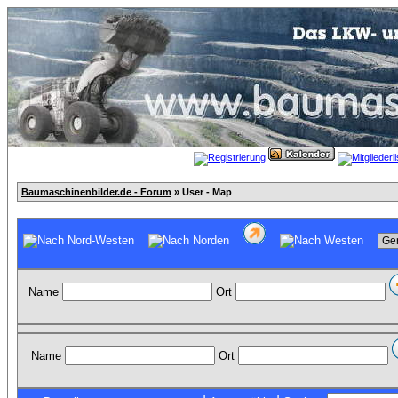
Baumaschinenbilder.de - Forum
» User - Map
Name
Ort
Name
Ort