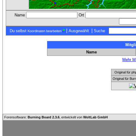
Name
Ort
|
|
Du selbst
Ausgewählt
Suche
Koordinaten bearbeiten
Mitgl
Name
Mehr Mi
Original für
Original für Bu
Forensoftware:
Burning Board 2.3.6
, entwickelt von
WoltLab GmbH