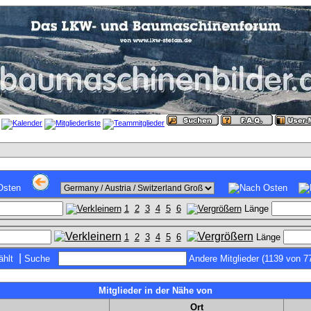
1
2
3
4
5
6
Länge
1
2
3
4
5
6
Länge
|
hlt
Suche
Andere Mitglieder (1139 von 7
Mitglieder in der Nähe von
Ort