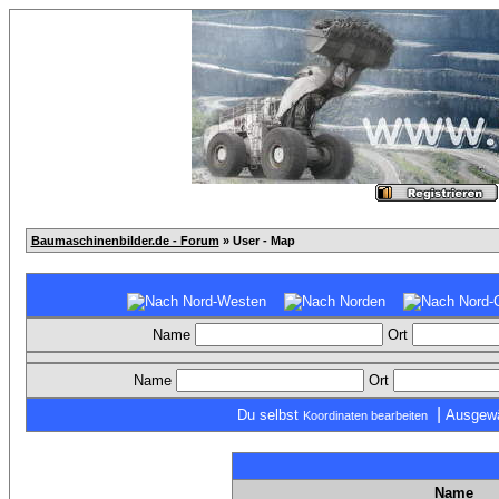
Baumaschinenbilder.de - Forum
» User - Map
Name
Ort
Name
Ort
|
Du selbst
Ausgewä
Koordinaten bearbeiten
Name