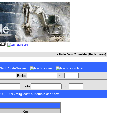
» Hallo Gast [
Anmelden
|
Registrieren
]
Breite
Km
Breite
Km
|
700)
695 Mitglieder außerhalb der Karte
Km