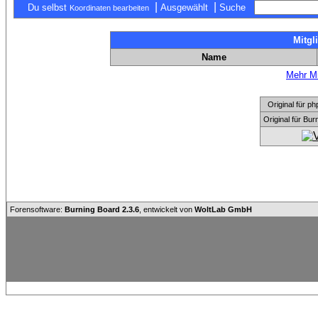
|
|
Du selbst
Ausgewählt
Suche
Koordinaten bearbeiten
Mitgl
Name
Mehr Mi
Original für
Original für Bu
Forensoftware:
Burning Board 2.3.6
, entwickelt von
WoltLab GmbH