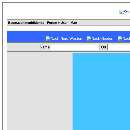
Baumaschinenbilder.de - Forum
» User - Map
Name
Ort