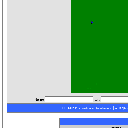
Name
Ort
|
Du selbst
Ausgew
Koordinaten bearbeiten