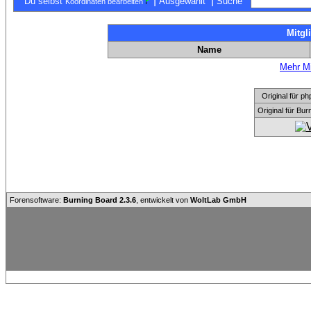
|
|
Du selbst
Ausgewählt
Suche
Koordinaten bearbeiten
Mitgl
Name
Mehr Mi
Original für
Original für Bu
Forensoftware:
Burning Board 2.3.6
, entwickelt von
WoltLab GmbH