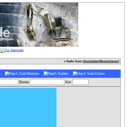
» Hallo Gast [
Anmelden
|
Registrieren
]
Breite
Km