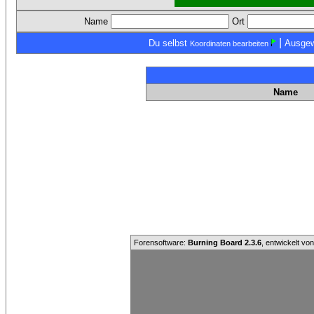
Name
Ort
|
Du selbst
Ausgew
Koordinaten bearbeiten
Name
Forensoftware:
Burning Board 2.3.6
, entwickelt vo