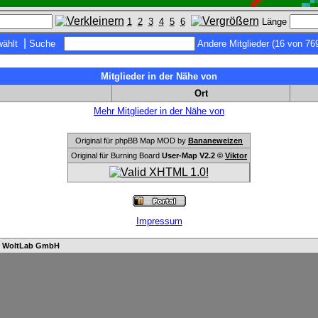
1
2
3
4
5
6
Länge
|
ählt
Suche
Andere Mitglieder (16 von 76
Mitglieder in der Nähe von
Ort
Mehr Mitglieder in der Nähe von
Original für phpBB Map MOD by
Bananeweizen
Original für Burning Board
User-Map V2.2 ©
Viktor
Impressum
n
WoltLab GmbH