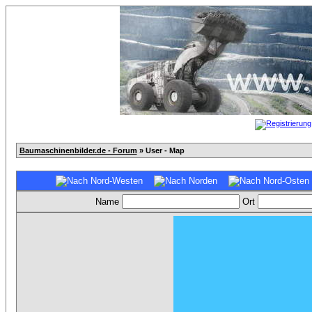
Baumaschinenbilder.de - Forum
» User - Map
Name
Ort