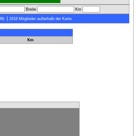
Breite
Km
|
99)
1818 Mitglieder außerhalb der Karte
Km