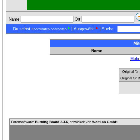
Name
Ort
|
|
Du selbst
Ausgewählt
Suche
Koordinaten bearbeiten
Mit
Name
Mehr 
Original f
Original für
Forensoftware:
Burning Board 2.3.6
, entwickelt von
WoltLab GmbH