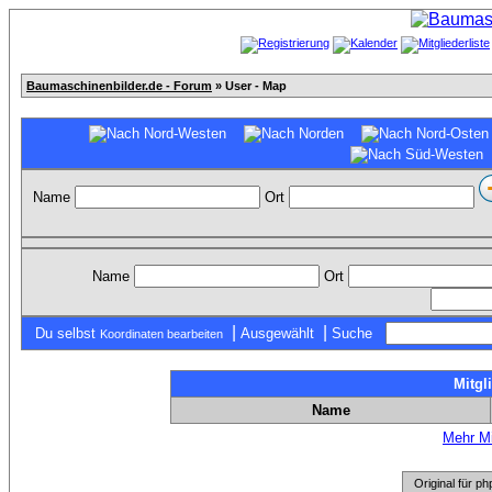
Baumaschinenbilder.de - Forum
» User - Map
Name
Ort
Name
Ort
|
|
Du selbst
Ausgewählt
Suche
Koordinaten bearbeiten
Mitgl
Name
Mehr Mi
Original für