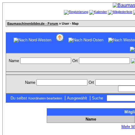
Baumaschinenbilder.de - Forum
» User - Map
Name
Ort
Name
Ort
|
|
Du selbst
Ausgewählt
Suche
Koordinaten bearbeiten
Mitgl
Name
Mehr Mi