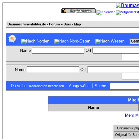
Baumaschinenbilder.de - Forum
» User - Map
Name
Ort
Name
Ort
|
|
Du selbst
Ausgewählt
Suche
Koordinaten bearbeiten
Mitgl
Name
Mehr Mi
Original für
Original für Bu