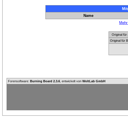
Mit
Name
Mehr 
Original f
Original für
Forensoftware:
Burning Board 2.3.6
, entwickelt von
WoltLab GmbH