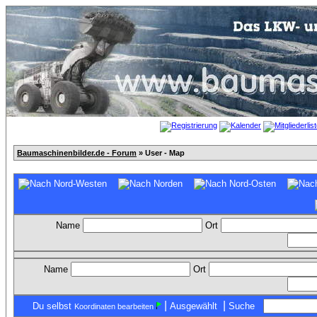
Baumaschinenbilder.de - Forum
» User - Map
Name
Ort
Name
Ort
|
|
Du selbst
Ausgewählt
Suche
Koordinaten bearbeiten