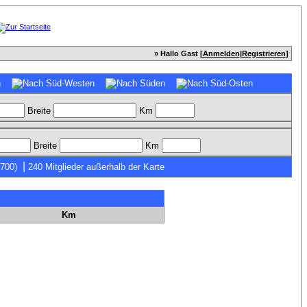
» Hallo Gast [
Anmelden
|
Registrieren
]
Breite
Km
Breite
Km
|
7700)
240 Mitglieder außerhalb der Karte
Km