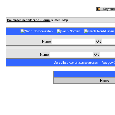
Baumaschinenbilder.de - Forum
» User - Map
Name
Ort
Name
Ort
|
Du selbst
Ausgewä
Koordinaten bearbeiten
Name