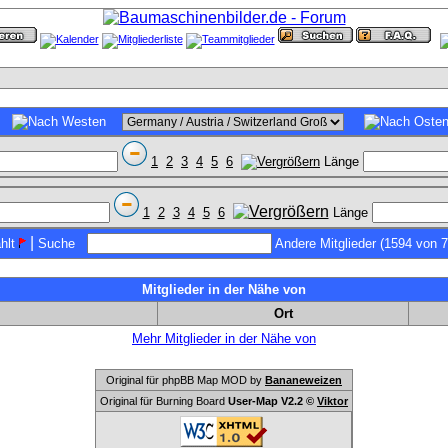
1
2
3
4
5
6
Länge
1
2
3
4
5
6
Länge
|
hlt
Suche
Andere Mitglieder (1594 von 
Mitglieder in der Nähe von
Ort
Mehr Mitglieder in der Nähe von
Original für phpBB Map MOD by
Bananeweizen
Original für Burning Board
User-Map V2.2 ©
Viktor