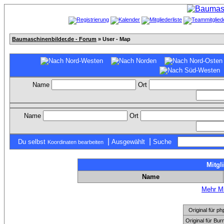
Baumaschinenbilder.de - Forum
» User - Map
Name
Ort
Name
Ort
|
|
Du selbst
Ausgewählt
Suche
Koordinaten bearbeiten
Mitgl
Name
Mehr Mi
Original für
Original für Bu