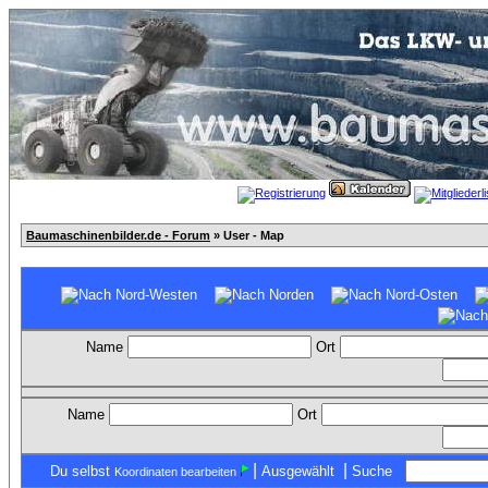
Baumaschinenbilder.de - Forum
» User - Map
Name
Ort
Name
Ort
|
|
Du selbst
Ausgewählt
Suche
Koordinaten bearbeiten