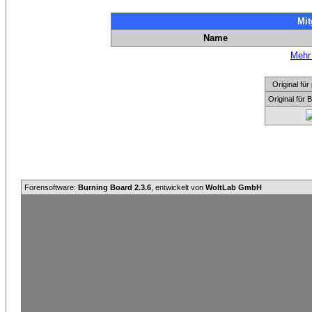
Mit
Name
Mehr 
Original f
Original für
Forensoftware:
Burning Board 2.3.6
, entwickelt von
WoltLab GmbH