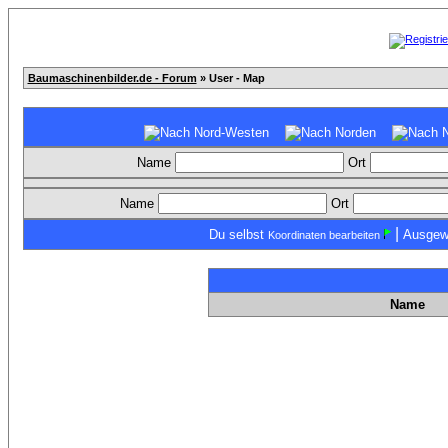
Baumaschinenbilder.de - Forum
» User - Map
Name
Ort
Name
Ort
|
Du selbst
Ausgew
Koordinaten bearbeiten
Name