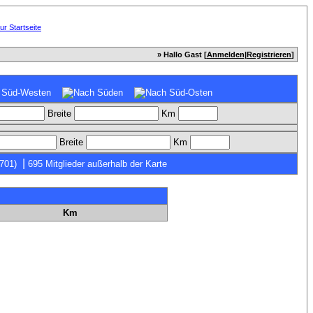
» Hallo Gast [
Anmelden
|
Registrieren
]
Breite
Km
Breite
Km
|
7701)
695 Mitglieder außerhalb der Karte
Km