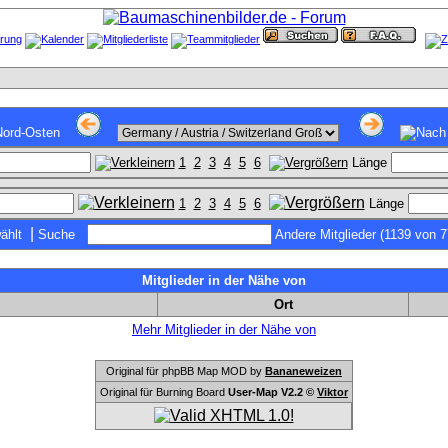
1
2
3
4
5
6
Länge
1
2
3
4
5
6
Länge
|
ählt
Suche
Andere Mitglieder (1139 von 
Mitglieder in der Nähe von
Ort
Mehr Mitglieder in der Nähe von
Original für phpBB Map MOD by
Bananeweizen
Original für Burning Board
User-Map V2.2 ©
Viktor