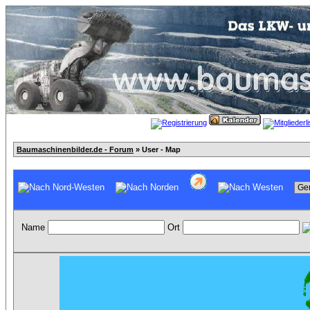
Baumaschinenbilder.de - Forum
» User - Map
Name
Ort