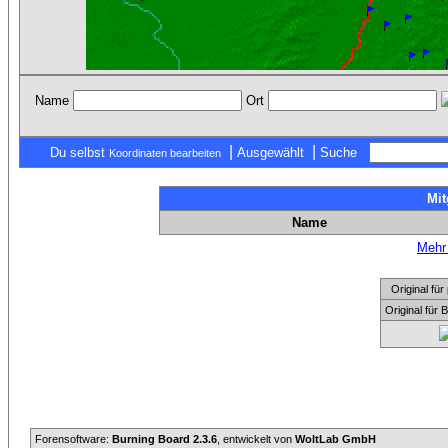
Name
Ort
|
|
Du selbst
Ausgewählt
Suche
Koordinaten bearbeiten
Mit
Name
Mehr 
Original f
Original für
Forensoftware:
Burning Board 2.3.6
, entwickelt von
WoltLab GmbH