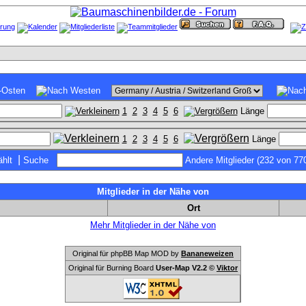
1
2
3
4
5
6
Länge
1
2
3
4
5
6
Länge
|
hlt
Suche
Andere Mitglieder (232 von 77
Mitglieder in der Nähe von
Ort
Mehr Mitglieder in der Nähe von
Original für phpBB Map MOD by
Bananeweizen
Original für Burning Board
User-Map V2.2 ©
Viktor