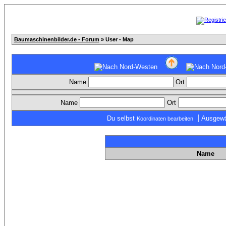
Baumaschinenbilder.de - Forum
» User - Map
Name
Ort
Name
Ort
|
Du selbst
Ausgewä
Koordinaten bearbeiten
Name