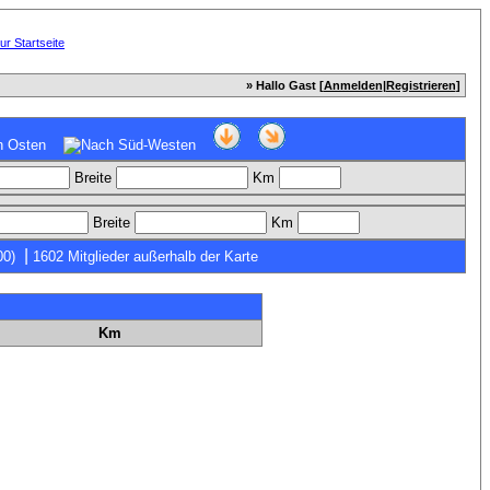
» Hallo Gast [
Anmelden
|
Registrieren
]
Breite
Km
Breite
Km
|
00)
1602 Mitglieder außerhalb der Karte
Km