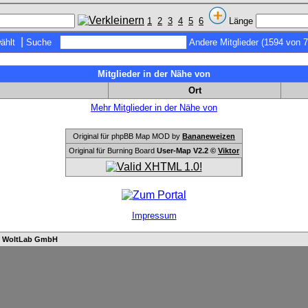
1
2
3
4
5
6
Länge
|
ählt
Suche
Andere Mitglieder (1594 von 
Mitglieder in der Nähe von
Ort
Mehr Mitglieder in der Nähe von
Original für phpBB Map MOD by
Bananeweizen
Original für Burning Board
User-Map V2.2 ©
Viktor
Impressum
n
WoltLab GmbH