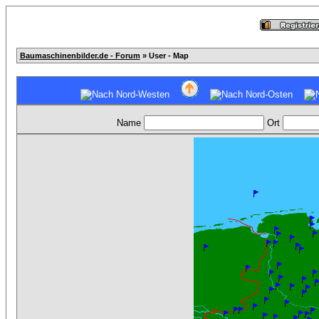
Baumaschinenbilder.de - Forum
» User - Map
Name
Ort