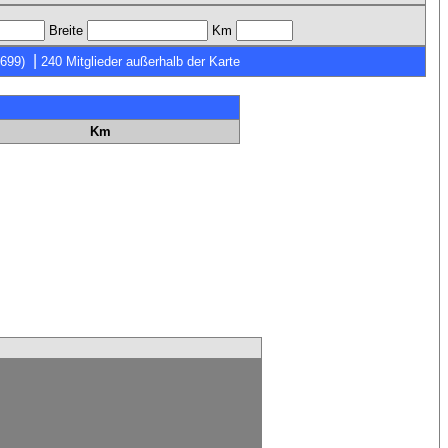
Breite
Km
|
7699)
240 Mitglieder außerhalb der Karte
Km