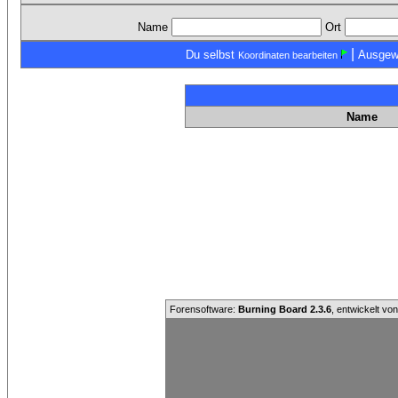
Name
Ort
|
Du selbst
Ausgew
Koordinaten bearbeiten
Name
Forensoftware:
Burning Board 2.3.6
, entwickelt vo