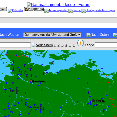
1
2
3
4
5
6
Länge