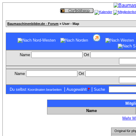
Baumaschinenbilder.de - Forum
» User - Map
Name
Ort
Name
Ort
|
|
Du selbst
Ausgewählt
Suche
Koordinaten bearbeiten
Mitgl
Name
Mehr Mi
Original für