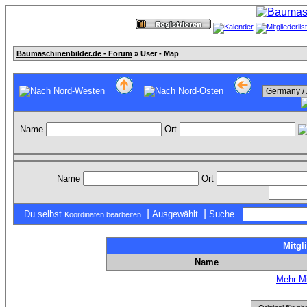
Baumaschinenbilder.de - Forum
» User - Map
Name
Ort
Name
Ort
|
|
Du selbst
Ausgewählt
Suche
Koordinaten bearbeiten
Mitgl
Name
Mehr Mi