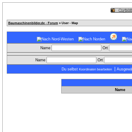
Baumaschinenbilder.de - Forum
» User - Map
Name
Ort
Name
Ort
|
Du selbst
Ausgewä
Koordinaten bearbeiten
Name