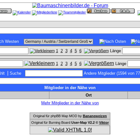
1
2
3
4
5
6
Länge
1
2
3
4
5
6
Länge
|
hlt
Suche
Andere Mitglieder (1594 von 77
Mitglieder in der Nähe von
Ort
Mehr Mitglieder in der Nähe von
Original für phpBB Map MOD by
Bananeweizen
Original für Burning Board
User-Map V2.2 ©
Viktor