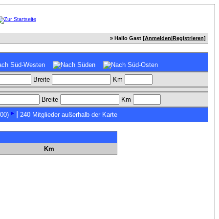
» Hallo Gast [
Anmelden
|
Registrieren
]
Breite
Km
Breite
Km
|
00)
240 Mitglieder außerhalb der Karte
Km