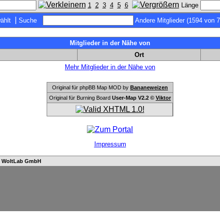
1
2
3
4
5
6
Länge
|
ählt
Suche
Andere Mitglieder (1594 von 
Mitglieder in der Nähe von
Ort
Mehr Mitglieder in der Nähe von
Original für phpBB Map MOD by
Bananeweizen
Original für Burning Board
User-Map V2.2 ©
Viktor
Impressum
n
WoltLab GmbH