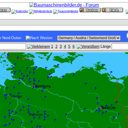
1
2
3
4
5
6
Länge