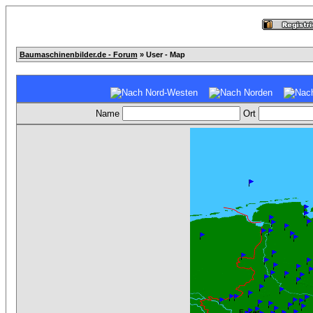
Baumaschinenbilder.de - Forum
» User - Map
Name
Ort