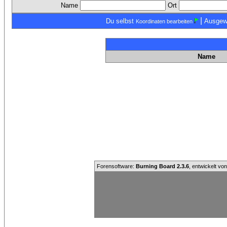
Name
Ort
|
Du selbst
Ausgew
Koordinaten bearbeiten
Name
Forensoftware:
Burning Board 2.3.6
, entwickelt vo