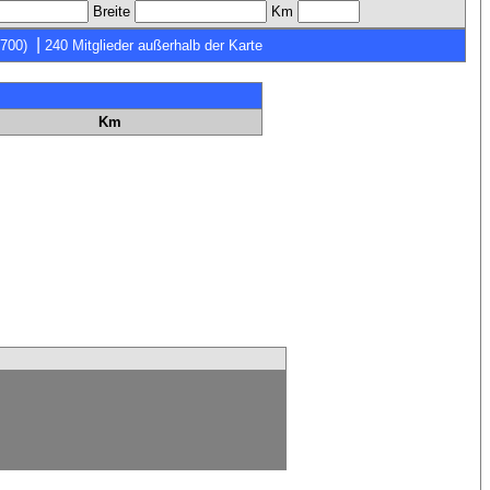
Breite
Km
|
7700)
240 Mitglieder außerhalb der Karte
Km